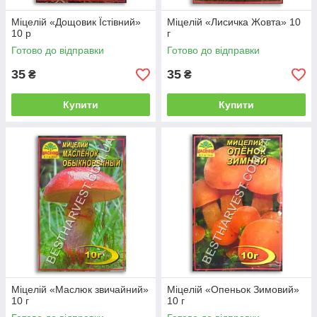
Міцелій «Дощовик Їстівний»
Міцелій «Лисичка Жовта» 10
10 р
г
Готово до відправки
Готово до відправки
35
35
₴
₴
Купити
Купити
Міцелій «Маслюк звичайний»
Міцелій «Опеньок Зимовий»
10 г
10 г