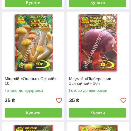
Купити
Купити
Міцелій «Опеньок Осінній»
Міцелій «Підберезник
10 г
Звичайний» 10 г
Готово до відправки
Готово до відправки
35
35
₴
₴
Купити
Купити