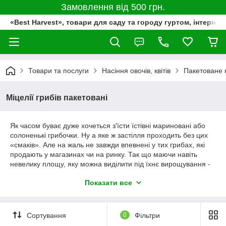
Замовлення від 500 грн.
«Best Harvest», товари для саду та городу гуртом, інтернет
Товари та послуги
Насіння овочів, квітів
Пакетоване 
Міцелії грибів пакетовані
Як часом буває дуже хочеться з'їсти їстівні мариновані або
солоненькі грибочки. Ну а яке ж застілля проходить без цих
«смаків». Але на жаль не завжди впевнені у тих грибах, які
продають у магазинах чи на ринку. Так що маючи навіть
невелику площу, яку можна виділити під їхнє вирощування -
Ви завжди будете зі своїми особистими домашніми
Показати все
грибочками. А солити, маринувати чи просто їсти їх
смаженими – це вже на Ваш вибір.
Зі свого боку ми можемо тільки запропонувати
Сортування
0
Фільтри
найпопулярніші та найсмачніші сорти, які можна замовити в
інтернет-магазині «Best Harvest» з оплатою при отриманні