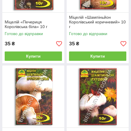
Міцелій «Шампіньйон
Міцелій «Печериця
Королівський коричневий» 10
Королівська біла» 10 г
г
Готово до відправки
Готово до відправки
35
35
₴
₴
Купити
Купити