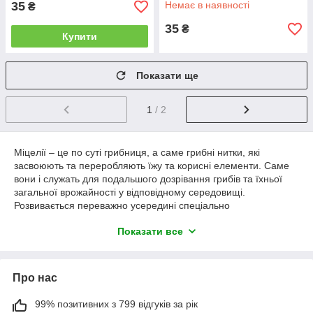
35
Немає в наявності
₴
35
₴
Купити
Показати ще
1
/ 2
Міцелії – це по суті грибниця, а саме грибні нитки, які
засвоюють та переробляють їжу та корисні елементи. Саме
вони і служать для подальшого дозрівання грибів та їхньої
загальної врожайності у відповідному середовищі.
Розвивається переважно усередині спеціально
підготовленого субстрату, набагато рідше з його поверхні.
Показати все
Дуже важливо перед початком виконати всі необхідні умови
для сорту або сортів грибів, які Ви плануєте вирощувати.
Про нас
99% позитивних з 799 відгуків за рік