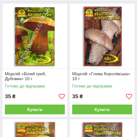
або по передоплаті з доставкою по всій території України.
Приємного Вам вирощування!
Міцелій «Білий гриб,
Міцелій «Глива Королівська»
Дубовик» 10 г
10 г
Готово до відправки
Готово до відправки
35
35
₴
₴
Купити
Купити