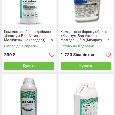
Комплексне борне добриво
Комплексне борне добриво
«Квантум Бор Актив +
«Квантум Бор Актив +
Молібден» 1 л (Квадрат) — з
Молібден» 5 л (Квадрат) — з
молібденом та кобальтом для
молібденом та кобальтом для
Готово до відправки
Готово до відправки
бобових і олійних культур
бобових і олійних культур
390
1 720
₴
₴/каністра
Купити
Купити