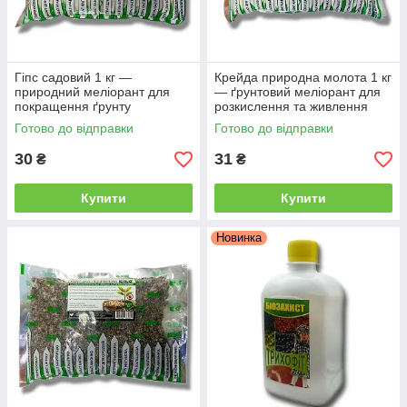
Гіпс садовий 1 кг —
Крейда природна молота 1 кг
природний меліорант для
— ґрунтовий меліорант для
покращення ґрунту
розкислення та живлення
ґрунту
Готово до відправки
Готово до відправки
30
31
₴
₴
Купити
Купити
Новинка