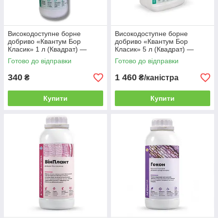
Високодоступне борне
Високодоступне борне
добриво «Квантум Бор
добриво «Квантум Бор
Класик» 1 л (Квадрат) —
Класик» 5 л (Квадрат) —
концентрат боретаноламіну
концентрат боретаноламіну
Готово до відправки
Готово до відправки
340
1 460
₴
₴/каністра
Купити
Купити