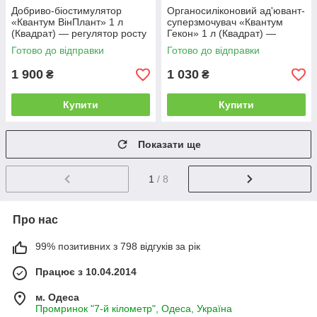
Добриво-біостимулятор
Органосиліконовий ад'ювант-
«Квантум ВінПлант» 1 л
суперзмочувач «Квантум
(Квадрат) — регулятор росту
Гекон» 1 л (Квадрат) —
з фітогормонами
поверхнево-активна
Готово до відправки
Готово до відправки
речовина (ПАР)
1 900
1 030
₴
₴
Купити
Купити
Показати ще
1
/ 8
Про нас
99% позитивних з 798 відгуків за рік
Працює з 10.04.2014
м. Одеса
Промринок "7-й кілометр", Одеса, Україна