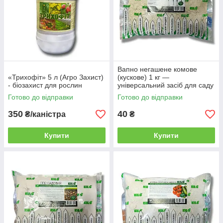
Вапно негашене комове
«Трихофіт» 5 л (Агро Захист)
(кускове) 1 кг —
- біозахист для рослин
універсальний засіб для саду
та будівництва
Готово до відправки
Готово до відправки
350
40
₴/каністра
₴
Купити
Купити