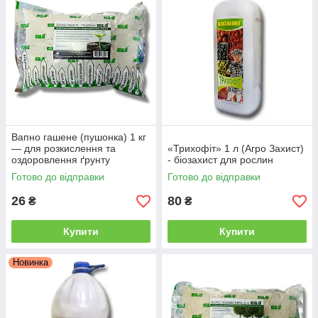
Вапно гашене (пушонка) 1 кг
— для розкислення та
«Трихофіт» 1 л (Агро Захист)
оздоровлення ґрунту
- біозахист для рослин
Готово до відправки
Готово до відправки
26
80
₴
₴
Купити
Купити
Новинка