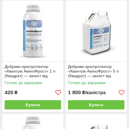
Добриво-кріопротектор
Добриво-кріопротектор
«Квантум АміноФрост» 1 л
«Квантум АміноФрост» 5 л
(Квадрат) — захист від
(Квадрат) — захист від
приморозків та заморозків
приморозків та заморозків
Готово до відправки
Готово до відправки
420
1 800
₴
₴/каністра
Купити
Купити