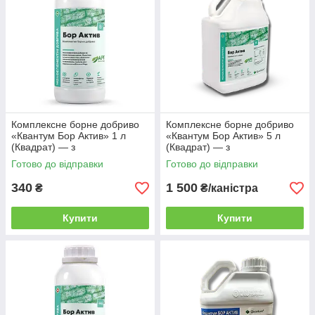
Комплексне борне добриво
Комплексне борне добриво
«Квантум Бор Актив» 1 л
«Квантум Бор Актив» 5 л
(Квадрат) — з
(Квадрат) — з
амінокислотами та
амінокислотами та
Готово до відправки
Готово до відправки
поліолами
поліолами
340
1 500
₴
₴/каністра
Купити
Купити