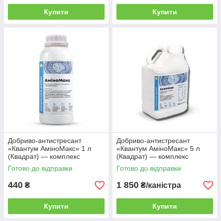
Купити
Купити
Добриво-антистресант
Добриво-антистресант
«Квантум АміноМакс» 1 л
«Квантум АміноМакс» 5 л
(Квадрат) — комплекс
(Квадрат) — комплекс
амінокислот від посухи та
амінокислот від посухи та
Готово до відправки
Готово до відправки
стресів
стресів
440
1 850
₴
₴/каністра
Купити
Купити