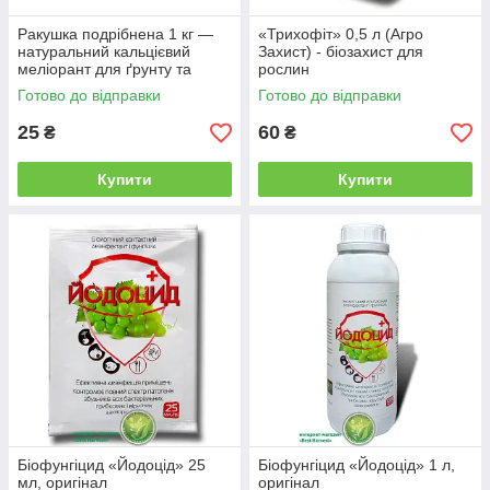
Ракушка подрібнена 1 кг —
«Трихофіт» 0,5 л (Агро
натуральний кальцієвий
Захист) - біозахист для
меліорант для ґрунту та
рослин
рослин
Готово до відправки
Готово до відправки
25
60
₴
₴
Купити
Купити
Біофунгіцид «Йодоцід» 25
Біофунгіцид «Йодоцід» 1 л,
мл, оригінал
оригінал