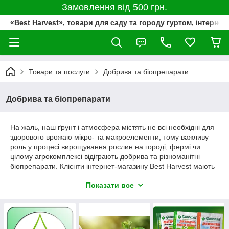
Замовлення від 500 грн.
«Best Harvest», товари для саду та городу гуртом, інтернет
Товари та послуги
Добрива та біопрепарати
Добрива та біопрепарати
На жаль, наш ґрунт і атмосфера містять не всі необхідні для
здорового врожаю мікро- та макроелементи, тому важливу
роль у процесі вирощування рослин на городі, фермі чи
цілому агрокомплексі відіграють добрива та різноманітні
біопрепарати. Клієнти інтернет-магазину Best Harvest мають
можливість придбати мінеральні та органічні добрива,
Показати все
мікродобрива, а також біопрепарати для водоймищ і
вигрібних ям від найкращих виробників з України та країн
Євросоюзу.