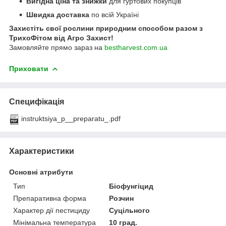
Вигідна ціна та знижки
для гуртових покупців
Швидка доставка
по всій Україні
Захистіть свої рослини природним способом разом з
ТрихоФітом від Агро Захист!
Замовляйте прямо зараз на
bestharvest.com.ua
Приховати
Специфікація
instruktsiya_p__preparatu_.pdf
Характеристики
Основні атрибути
Тип
Біофунгіцид
Препаративна форма
Розчин
Характер дії пестициду
Суцільного
Мінімальна температура
10 град.