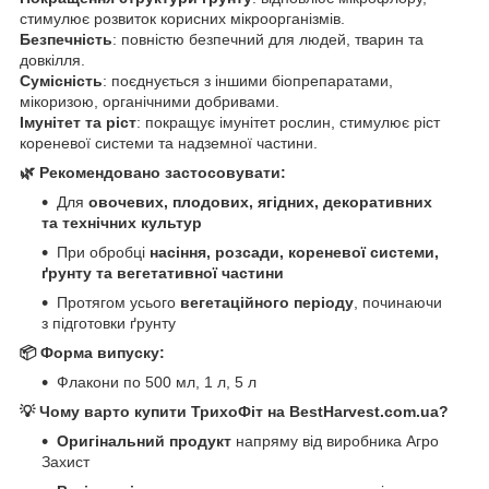
стимулює розвиток корисних мікроорганізмів.
Безпечність
: повністю безпечний для людей, тварин та
довкілля.
Сумісність
: поєднується з іншими біопрепаратами,
мікоризою, органічними добривами.
Імунітет та ріст
: покращує імунітет рослин, стимулює ріст
кореневої системи та надземної частини.
🌿 Рекомендовано застосовувати:
Для
овочевих, плодових, ягідних, декоративних
та технічних культур
При обробці
насіння, розсади, кореневої системи,
ґрунту та вегетативної частини
Протягом усього
вегетаційного періоду
, починаючи
з підготовки ґрунту
📦 Форма випуску:
Флакони по 500 мл, 1 л, 5 л
💡 Чому варто купити ТрихоФіт на BestHarvest.com.ua?
Оригінальний продукт
напряму від виробника Агро
Захист