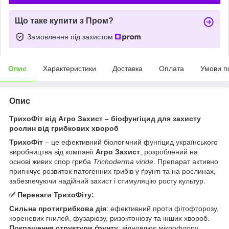
Що таке купити з Пром?
Замовлення під захистом
Опис
Характеристики
Доставка
Оплата
Умови п
Опис
ТрихоФіт від Агро Захист – біофунгіцид для захисту
рослин від грибкових хвороб
ТрихоФіт
– це ефективний біологічний фунгіцид українського
виробництва від компанії
Агро Захист
, розроблений на
основі живих спор гриба
Trichoderma viride
. Препарат активно
пригнічує розвиток патогенних грибів у ґрунті та на рослинах,
забезпечуючи надійний захист і стимуляцію росту культур.
✅ Переваги ТрихоФіту:
Сильна протигрибкова дія
: ефективний проти фітофторозу,
кореневих гнилей, фузаріозу, ризоктоніозу та інших хвороб.
Покращення структури ґрунту
: відновлює мікрофлору,