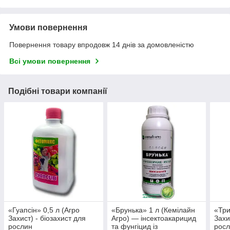
Умови повернення
Повернення товару впродовж 14 днів за домовленістю
Всі умови повернення
Подібні товари компанії
«Гуапсін» 0,5 л (Агро
«Брунька» 1 л (Кемілайн
«Три
Захист) - біозахист для
Агро) — інсектоакарицид
Захи
рослин
та фунгіцид із
рос