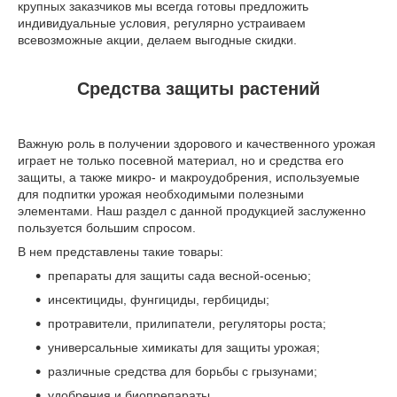
крупных заказчиков мы всегда готовы предложить
индивидуальные условия, регулярно устраиваем
всевозможные акции, делаем выгодные скидки.
Средства защиты растений
Важную роль в получении здорового и качественного урожая
играет не только посевной материал, но и средства его
защиты, а также микро- и макроудобрения, используемые
для подпитки урожая необходимыми полезными
элементами. Наш раздел с данной продукцией заслуженно
пользуется большим спросом.
В нем представлены такие товары:
препараты для защиты сада весной-осенью;
инсектициды, фунгициды, гербициды;
протравители, прилипатели, регуляторы роста;
универсальные химикаты для защиты урожая;
различные средства для борьбы с грызунами;
удобрения и биопрепараты.