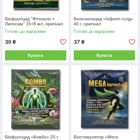
Біофунгіцид "Фітохелп +
Біоінсектицид «Інфініті голд»
Липосам" 15+8 мл, оригінал
40 г, оригінал
Готово до відправки
Готово до відправки
30
37
₴
₴
Купити
Купити
Біофунгіцид «Комбо» 20 г,
Біостимулятор «Мега