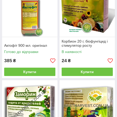
Корбион 20 г, біофунгіцид і
Актофіт 900 мл. оригінал
стимулятор росту
Готово до відправки
В наявності
385
24
₴
₴
Купити
Купити