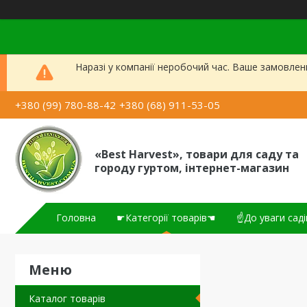
Наразі у компанії неробочий час. Ваше замовлен
+380 (99) 780-88-42
+380 (68) 911-53-05
«Best Harvest», товари для саду та
городу гуртом, інтернет-магазин
Головна
☛Категорії товарів☚
☝До уваги саді
Каталог товарів