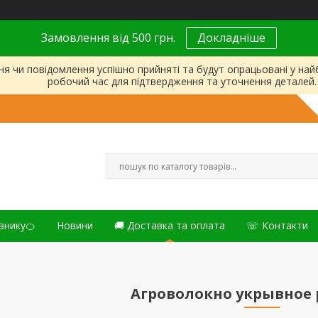
Замовлення від 500 грн.
Докладніше
ня чи повідомлення успішно прийняті та будут опрацьовані у на
робочий час для підтвердження та уточнення деталей.
внику🍊
Новини
🚚 Доставка та оплата
☏ Контакти
Агроволокно укрывное