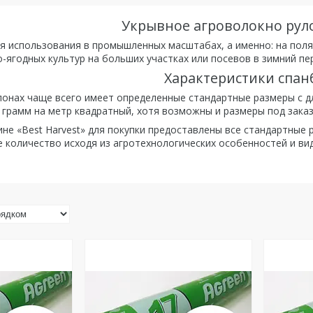
Укрывное агроволокно рул
я использования в промышленных масштабах, а именно: на поля
-ягодных культур на больших участках или посевов в зимний пе
Характеристики спан
лонах чаще всего имеет определенные стандартные размеры с дл
 грамм на метр квадратный, хотя возможны и размеры под заказ
ине «Best Harvest» для покупки предоставлены все стандартные
 количество исходя из агротехнологических особенностей и вид