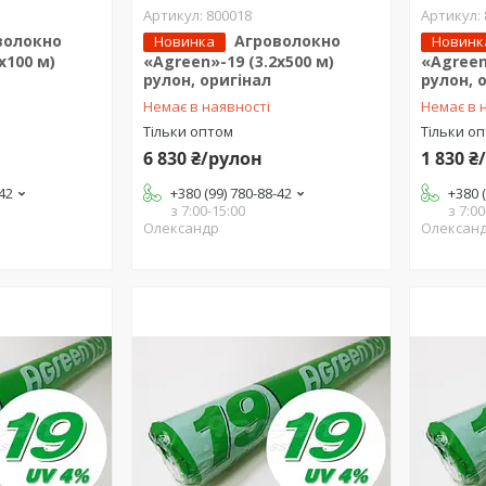
800018
волокно
Агроволокно
Новинка
Новинк
х100 м)
«Agreen»-19 (3.2х500 м)
«Agreen
рулон, оригінал
рулон, 
Немає в наявності
Немає в 
Тільки оптом
Тільки о
6 830 ₴/рулон
1 830 ₴
-42
+380 (99) 780-88-42
+380 
з 7:00-15:00
з 7:00
Олександр
Олексан