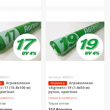
800011
800012
Агроволокно
Агроволокно
а
Новинка
»-17 (15.8х100 м)
«Agreen»-19 (1.6х50 м)
оригінал
рулон, оригінал
наявності
Немає в наявності
птом
Тільки оптом
/рулон
314 ₴/рулон