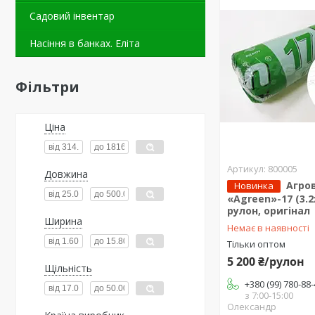
Садовий інвентар
Насіння в банках. Еліта
Фільтри
Ціна
800005
Довжина
Агро
Новинка
«Agreen»-17 (3.2
рулон, оригінал
Ширина
Немає в наявності
Тільки оптом
5 200 ₴/рулон
Щільність
+380 (99) 780-88
з 7:00-15:00
Олександр