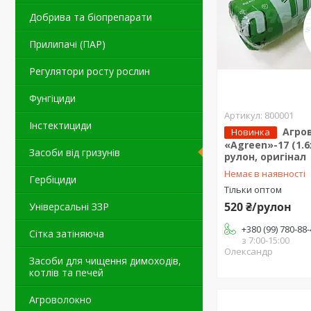
Добрива та біопрепарати
Прилипачі (ПАР)
Регулятори росту рослин
Фунгіциди
800001
Інстектициди
Агро
Новинка
«Agreen»-17 (1.6
Засоби від гризунів
рулон, оригінал
Немає в наявності
Гербіциди
Тільки оптом
520 ₴/рулон
Універсальні ЗЗР
+380 (99) 780-88
Сітка затіняюча
з 7:00-15:00
Олександр
Засоби для чищення димоходів,
котлів та печей
Агроволокно