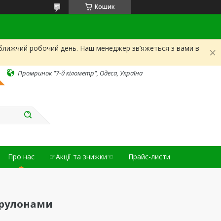
Кошик
йближчий робочий день. Наш менеджер зв’яжеться з вами в
Промринок "7-й кілометр", Одеса, Україна
Про нас
☞Акції та знижки☜
Прайс-листи
 рулонами