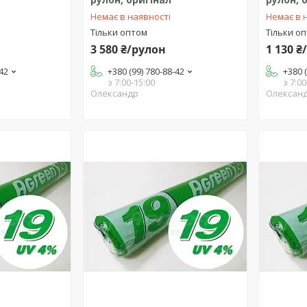
Немає в наявності
Немає в 
Тільки оптом
Тільки о
3 580 ₴/рулон
1 130 ₴
-42
+380 (99) 780-88-42
+380 
з 7:00-15:00
з 7:00
Олександр
Олексан