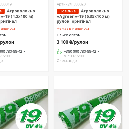
800019
800020
Агроволокно
Агроволокно
а
Новинка
»-19 (4.2х100 м)
«Agreen»-19 (6.35х100 м)
оригінал
рулон, оригінал
наявності
Немає в наявності
птом
Тільки оптом
/рулон
3 100 ₴/рулон
(99) 780-88-42
+380 (99) 780-88-42
-15:00
з 7:00-15:00
др
Олександр