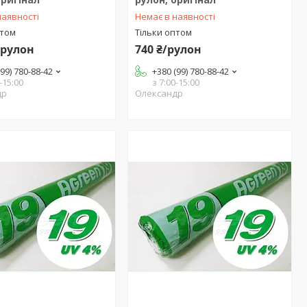
наявності
Немає в наявності
птом
Тільки оптом
/рулон
740 ₴/рулон
(99) 780-88-42
+380 (99) 780-88-42
-15:00
з 7:00-15:00
др
Олександр