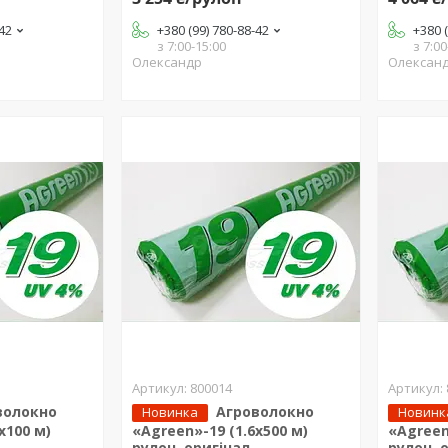
-42
+380 (99) 780-88-42
+380 
з 7:00-15:00
з 7:00
Олександр
Олексан
800014
волокно
Агроволокно
Новинка
Новинк
х100 м)
«Agreen»-19 (1.6х500 м)
«Agreen
рулон, оригінал
рулон, 