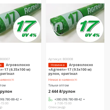
800007
800008
Агроволокно
Агроволокно
а
Новинка
»-17 (6.35х100 м)
«Agreen»-17 (9.5х100 м)
оригінал
рулон, оригінал
наявності
Немає в наявності
птом
Тільки оптом
/рулон
2 444 ₴/рулон
(99) 780-88-42
+380 (99) 780-88-42
-15:00
з 7:00-15:00
др
Олександр