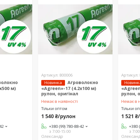
800006
волокно
Агроволокно
Новинка
Новинк
х500 м)
«Agreen»-17 (4.2х100 м)
«Agreen
рулон, оригінал
рулон, 
Немає в наявності
Немає в 
Тільки оптом
Тільки о
1 540 ₴/рулон
1 521 ₴
-42
+380 (99) 780-88-42
+380 
з 7:00-15:00
з 7:00
Олександр
Олексан