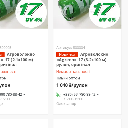
800003
800004
Агроволокно
Агроволокно
а
Новинка
»-17 (2.1х100 м)
«Agreen»-17 (3.2х100 м)
оригінал
рулон, оригінал
наявності
Немає в наявності
птом
Тільки оптом
рулон
1 040 ₴/рулон
(99) 780-88-42
+380 (99) 780-88-42
-15:00
з 7:00-15:00
др
Олександр