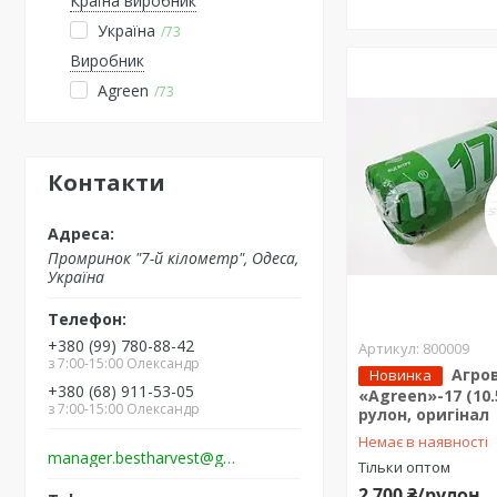
Країна виробник
Україна
73
Виробник
Agreen
73
Контакти
Промринок "7-й кілометр", Одеса,
Україна
+380 (99) 780-88-42
800009
з 7:00-15:00 Олександр
Агро
Новинка
+380 (68) 911-53-05
«Agreen»-17 (10.
з 7:00-15:00 Олександр
рулон, оригінал
Немає в наявності
manager.bestharvest@gmail.com
Тільки оптом
2 700 ₴/рулон