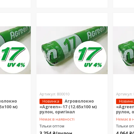
800010
волокно
Агроволокно
Новинка
Новинк
5х100 м)
«Agreen»-17 (12.65х100 м)
«Agreen
рулон, оригінал
рулон, 
Немає в наявності
Немає в 
Тільки оптом
Тільки о
3 254 ₴/рулон
4 064 ₴