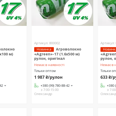
800002
волокно
Агроволокно
Новинка
Новинк
х100 м)
«Agreen»-17 (1.6х500 м)
«Agreen
рулон, оригінал
рулон, 
Немає в наявності
Немає в 
Тільки оптом
Тільки о
1 987 ₴/рулон
633 ₴/
-42
+380 (99) 780-88-42
+380 
з 7:00-15:00
з 7:00
Олександр
Олексан