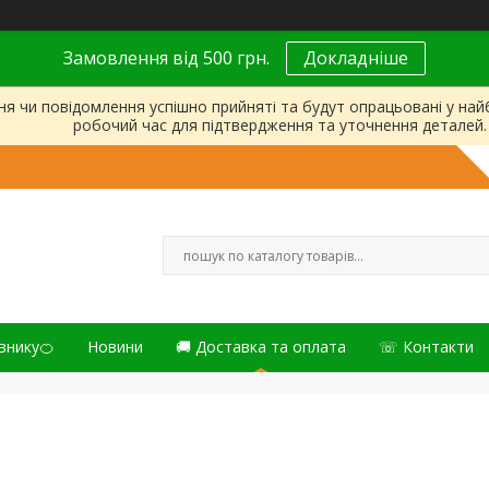
Замовлення від 500 грн.
Докладніше
ня чи повідомлення успішно прийняті та будут опрацьовані у на
робочий час для підтвердження та уточнення деталей.
внику🍊
Новини
🚚 Доставка та оплата
☏ Контакти