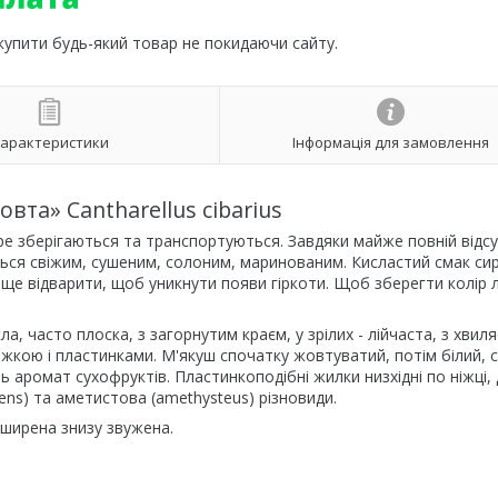
 купити будь-який товар не покидаючи сайту.
арактеристики
Інформація для замовлення
вта» Cantharellus cibarius
ре зберігаються та транспортуються. Завдяки майже повній відсу
ься свіжим, сушеним, солоним, маринованим. Кисластий смак си
аще відварити, щоб уникнути появи гіркоти. Щоб зберегти колір 
а, часто плоска, з загорнутим краєм, у зрілих - лійчаста, з хвил
іжкою і пластинками. М'якуш спочатку жовтуватий, потім білий, с
ь аромат сухофруктів. Пластинкоподібні жилки низхідні по ніжці,
allens) та аметистова (amethysteus) різновиди.
озширена знизу звужена.