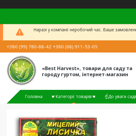
Наразі у компанії неробочий час. Ваше замовлен
+380 (99) 780-88-42
+380 (68) 911-53-05
«Best Harvest», товари для саду та
городу гуртом, інтернет-магазин
Головна
☛Категорії товарів☚
☝До уваги саді