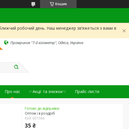
Кошик
йближчий робочий день. Наш менеджер зв’яжеться з вами в
Промринок "7-й кілометр", Одеса, Україна
Про нас
☞Акції та знижки☜
Прайс-листи
Готово до відправки
Оптом і в роздріб
Код:
601566
35 ₴