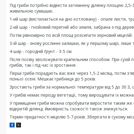
Під гриби потрібно відвести затемнену ділянку площею 2,5-3
живильною сумішшю.
1-ий шар (вистилається на дно котловану) - опале листя, тр
2-ий шар - гнойовий перегній або земля, забрана з-під дерев
Потім рівномірно по всій площі розсипати зерновий міцелій.
3-ій шар - знову рослинні залишки, як у першому шарі, лише
4-шар - городній ґрунт - 3-5 см.
Після посіву зволожувати крапельним способом. При сухій п
грибів, так і під час їх зростання.
Перші гриби порадують вас вже через 1,5-2 місяці, потім з'я
пізньої осені. Мешкає грибниця до 5 років.
Зростають гриби за нормальної температури від 5 до 30 З, 
У грибів немає періоду вегетації, тому вирощувати їх можна
У приміщенні гриби можна спробувати виростити таким же сп
відкритій ділянці; ймовірність схожості також знижується.
Термін придатності міцелію 5-7 років. Зберігати в сухому місц