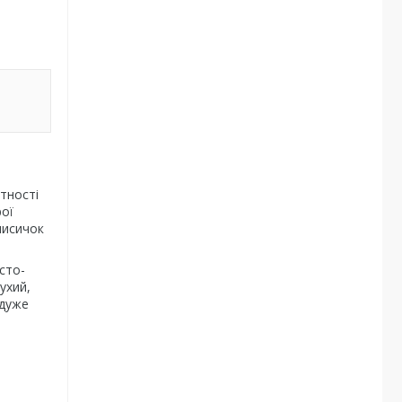
тності
рої
лисичок
ясто-
ухий,
 дуже