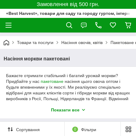
Замовлення від 500 грн.
«Best Harvest», товари для саду та городу гуртом, інтернет
Товари та послуги
Насіння овочів, квітів
Пакетоване 
Насіння моркви пакетовані
Бажаєте отримати стабільний і багатий урожай моркви?
Придбайте у нас
пакетоване
насіння цього овоча оптом і
будьте впевненими у їх якості. Ми реалізуємо спеціально
відібрані для наших клієнтів сорти і гібриди моркви від кращих
виробників з Росії, Польщі, Нідерландів та Франції. Відмінний
посівний матеріал по самій вигідною вартості.
Показати все
Сорти і гібриди моркви оптом
Сортування
0
Фільтри