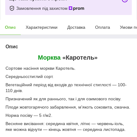
Замовлення під захистом
Опис
Характеристики
Доставка
Оплата
Умови п
Опис
Морква
«Каротель»
Сортове насіння моркви Каротель.
Середньосстиглий сорт.
Вегетаційний період від входів до технічної стиглості — 100-
110 днів.
Призначений як для раннього, так і для озимового посіву.
Плоди жовтогарячого забарвлення, м'якоть соковита, смачна.
Норма посіву — 5 г/м2.
Весняне висівання: середина квітня, літнє — червень-іоль,
яке можна відчути — кінець жовтня — середина листопада.