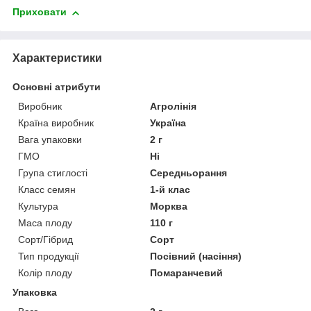
Приховати
Характеристики
Основні атрибути
Виробник
Агролінія
Країна виробник
Україна
Вага упаковки
2 г
ГМО
Ні
Група стиглості
Середньорання
Класс семян
1-й клас
Культура
Морква
Маса плоду
110 г
Сорт/Гібрид
Сорт
Тип продукції
Посівний (насіння)
Колір плоду
Помаранчевий
Упаковка