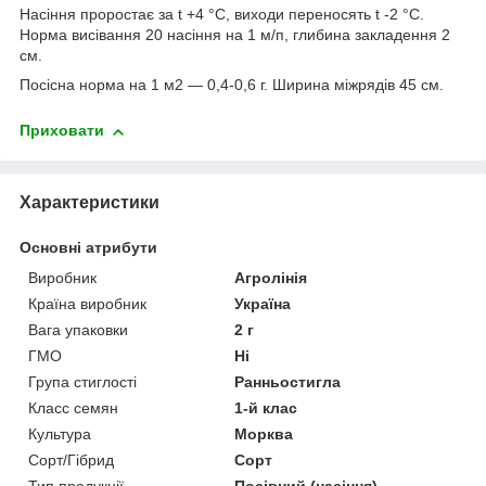
Насіння проростає за t +4 °C, виходи переносять t -2 °C.
Норма висівання 20 насіння на 1 м/п, глибина закладення 2
см.
Посісна норма на 1 м2 — 0,4-0,6 г. Ширина міжрядів 45 см.
Приховати
Характеристики
Основні атрибути
Виробник
Агролінія
Країна виробник
Україна
Вага упаковки
2 г
ГМО
Ні
Група стиглості
Ранньостигла
Класс семян
1-й клас
Культура
Морква
Сорт/Гібрид
Сорт
Тип продукції
Посівний (насіння)