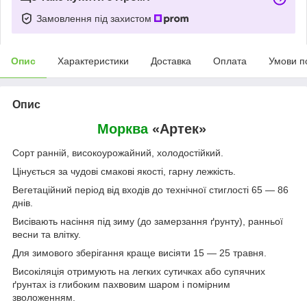
Замовлення під захистом
Опис
Характеристики
Доставка
Оплата
Умови п
Опис
Морква
«Артек»
Сорт ранній, високоурожайний, холодостійкий.
Цінується за чудові смакові якості, гарну лежкість.
Вегетаційний період від входів до технічної стиглості 65 — 86
днів.
Висівають насіння під зиму (до замерзання ґрунту), ранньої
весни та влітку.
Для зимового зберігання краще висіяти 15 — 25 травня.
Високіляція отримують на легких сутичках або супячних
ґрунтах із глибоким пахвовим шаром і помірним
зволоженням.