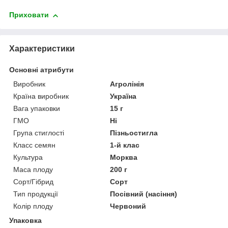
Приховати
Характеристики
Основні атрибути
Виробник
Агролінія
Країна виробник
Україна
Вага упаковки
15 г
ГМО
Ні
Група стиглості
Пізньостигла
Класс семян
1-й клас
Культура
Морква
Маса плоду
200 г
Сорт/Гібрид
Сорт
Тип продукції
Посівний (насіння)
Колір плоду
Червоний
Упаковка