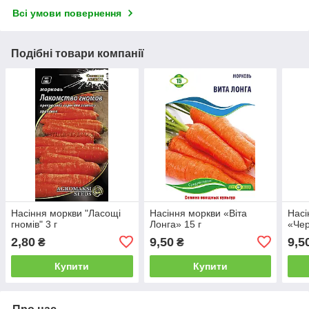
Всі умови повернення
Подібні товари компанії
Насіння моркви "Ласощі
Насіння моркви «Віта
Насі
гномів" 3 г
Лонга» 15 г
«Чер
2,80
9,50
9,5
₴
₴
Купити
Купити