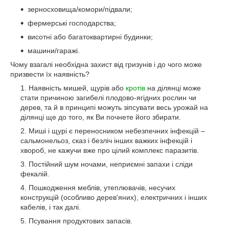
зерносховища/комори/підвали;
фермерські господарства;
висотні або багатоквартирні будинки;
машини/гаражі.
Чому взагалі необхідна захист від гризунів і до чого може
призвести їх наявність?
Наявність мишей, щурів або
кротів
на ділянці може
стати причиною загибелі плодово-ягідних рослин чи
дерев, та й в принципі можуть зіпсувати весь урожай на
ділянці ще до того, як Ви почнете його збирати.
Миші і щурі є переносником небезпечних інфекцій –
сальмонельоз, сказ і безліч інших важких інфекцій і
хвороб, не кажучи вже про цілий комплекс паразитів.
Постійний шум ночами, неприємні запахи і сліди
фекалій.
Пошкодження меблів, утеплювачів, несучих
конструкцій (особливо дерев'яних), електричних і інших
кабелів, і так далі.
Псування продуктових запасів.