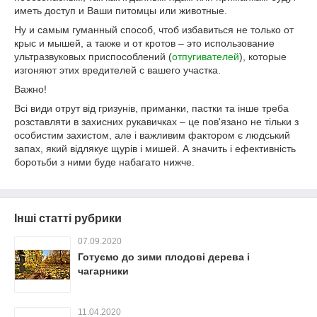
иметь доступ и Ваши питомцы или животные.
Ну и самым гуманный способ, чтоб избавиться не только от
крыс и мышей, а также и от кротов – это использование
ультразвуковых приспособлений (
отпугивателей
), которые
изгоняют этих вредителей с вашего участка.
Важно!
Всі види отрут від гризунів, приманки, пастки та інше треба
розставляти в захисних рукавичках – це пов'язано не тільки з
особистим захистом, але і важливим фактором є людський
запах, який відлякує щурів і мишей. А значить і ефективність
боротьби з ними буде набагато нижче.
Інші статті рубрики
07.09.2020
Готуємо до зими плодові дерева і
чагарники
11.04.2020