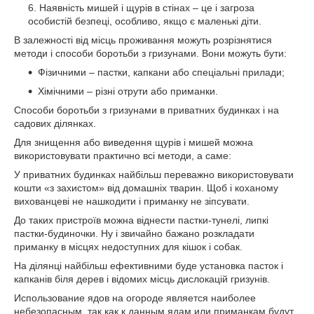
Наявність мишей і щурів в стінах – це і загроза
особистій безпеці, особливо, якщо є маленькі діти.
В залежності від місць проживання можуть розрізнятися
методи і способи боротьби з гризунами. Вони можуть бути:
Фізичними – пастки, капкани або спеціальні прилади;
Хімічними – різні отрути або приманки.
Способи боротьби з гризунами в приватних будинках і на
садових ділянках.
Для знищення або виведення щурів і мишей можна
використовувати практично всі методи, а саме:
У приватних будинках найбільш переважно використовувати
кошти «з захистом» від домашніх тварин. Щоб і коханому
вихованцеві не нашкодити і приманку не зіпсувати.
До таких пристроїв можна віднести пастки-тунелі, липкі
пастки-будиночки. Ну і звичайно бажано розкладати
приманку в місцях недоступних для кішок і собак.
На ділянці найбільш ефективними буде установка пасток і
капканів біля дерев і відомих місць дислокацій гризунів.
Использование ядов на огороде является наиболее
небезопасным, так как к данным ядам или приманкам будут