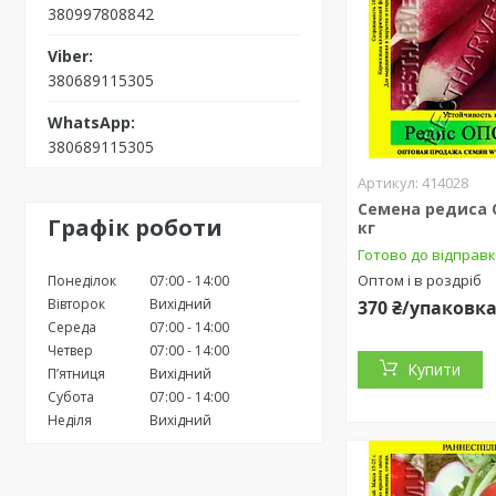
380997808842
380689115305
380689115305
414028
Семена редиса 
Графік роботи
кг
Готово до відправ
Оптом і в роздріб
Понеділок
07:00
14:00
Вівторок
Вихідний
370 ₴/упаковк
Середа
07:00
14:00
Четвер
07:00
14:00
Купити
Пʼятниця
Вихідний
Субота
07:00
14:00
Неділя
Вихідний