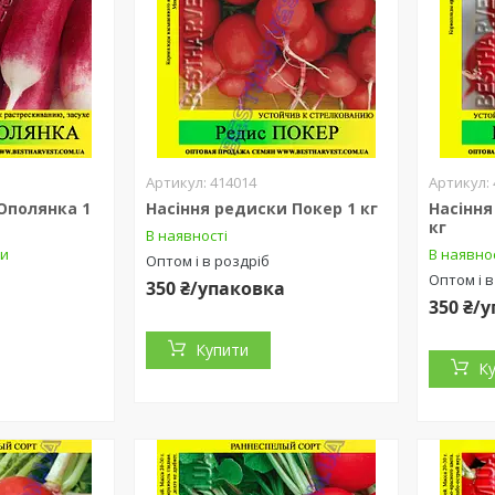
414014
Ополянка 1
Насіння редиски Покер 1 кг
Насіння
кг
В наявності
ки
В наявно
Оптом і в роздріб
Оптом і в
350 ₴/упаковка
а
350 ₴/
Купити
К