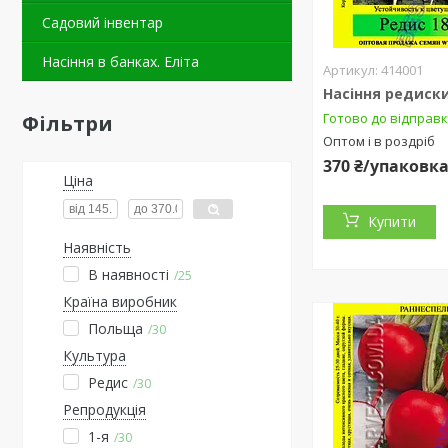
Садовий інвентар
Насіння в банках. Еліта
414001
Насіння редиски 
Готово до відправ
Фільтри
Оптом і в роздріб
370 ₴/упаковк
Ціна
Купити
Наявність
В наявності
25
Країна виробник
Польща
30
Культура
Редис
30
Репродукція
1-я
30