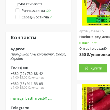
Група стиглості
Ранньостигла
29
Середньостигла
1
414005
Контакти
Насіння редиски
В наявності
Оптом і в роздріб
350 ₴/упаковк
Промринок "7-й кілометр", Одеса,
Україна
Купити
+380 (99) 780-88-42
з 7:00-15:00 Олександр
+380 (68) 911-53-05
з 7:00-15:00 Олександр
manager.bestharvest@gmail.com