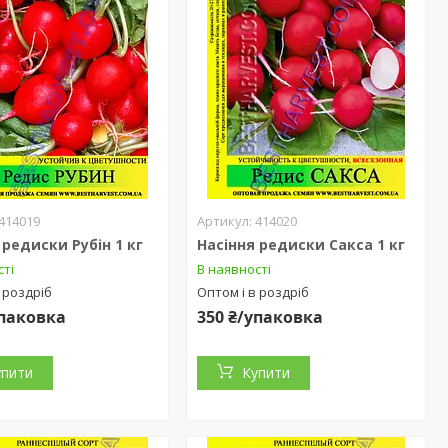
414019
414020
 редиски Рубін 1 кг
Насіння редиски Сакса 1 кг
сті
В наявності
 роздріб
Оптом і в роздріб
упаковка
350 ₴/упаковка
упити
Купити