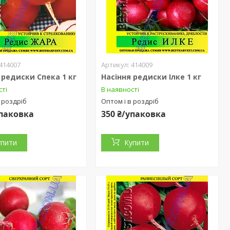
414007
414009
 редиски Спека 1 кг
Насіння редиски Ілке 1 кг
сті
В наявності
 роздріб
Оптом і в роздріб
упаковка
350 ₴/упаковка
упити
Купити