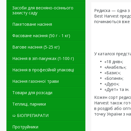
Засоби для весняно-осіннього
Редиска — одна з
захисту саду
Best Harvest пред
починаються вже п
Пакетоване насіння
Фасоване насіння (50 г - 1 кг)
Вагове насіння (5-25 кг)
У каталозі предста
Насіння в зіп-пакунках (1-100 г)
«18 днів»;
«Анабель»;
Насіння в професійній упаковці
«Базис»;
«Богиня»;
Насіння газонної трави
«Дуро»;
«Дует» та ін.
Товари для розсади
Кожен сорт редиск
Harvest також гот
Теплиці, парники
в роздріб або опт
точку України з н
➯ БІОПРЕПАРАТИ
Протруйники