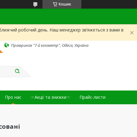
Кошик
йближчий робочий день. Наш менеджер зв’яжеться з вами в
Промринок "7-й кілометр", Одеса, Україна
Про нас
☞Акції та знижки☜
Прайс-листи
совані