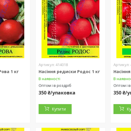
414018
ова 1 кг
Насіння редиски Родос 1 кг
Насіння
В наявності
В наявно
Оптом і в роздріб
Оптом і в
а
350 ₴/упаковка
350 ₴/
Купити
К