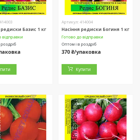
414003
414004
 редиски Базис 1 кг
Насіння редиски Богиня 1 кг
о відправки
Готово до відправки
 роздріб
Оптом і в роздріб
упаковка
370 ₴/упаковка
упити
Купити