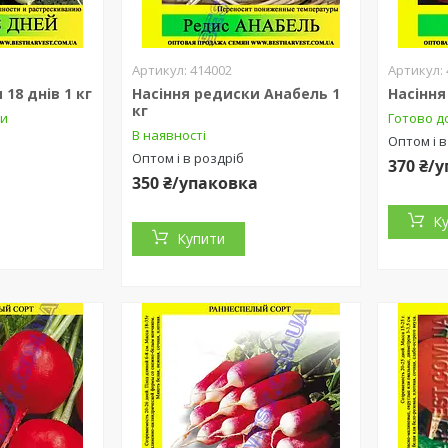
414002
18 днів 1 кг
Насіння редиски Анабель 1
Насіння
кг
ки
Готово д
В наявності
Оптом і в
Оптом і в роздріб
а
370 ₴/
350 ₴/упаковка
К
Купити