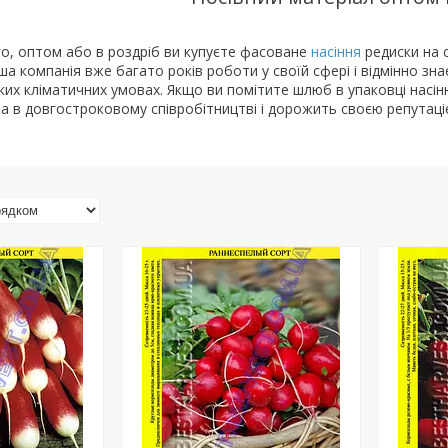
о, оптом або в роздріб ви купуєте фасоване
насіння
редиски на с
аша компанія вже багато років роботи у своїй сфері і відмінно зн
ких кліматичних умовах. Якщо ви помітите шлюб в упаковці насін
на в довгостроковому співробітництві і дорожить своєю репутац