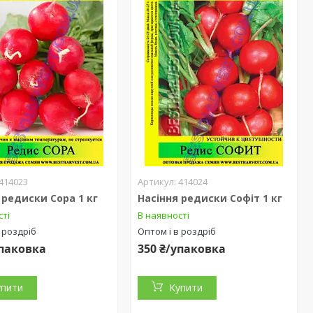
414023
414024
 редиски Сора 1 кг
Насіння редиски Софіт 1 кг
сті
В наявності
 роздріб
Оптом і в роздріб
упаковка
350 ₴/упаковка
упити
Купити