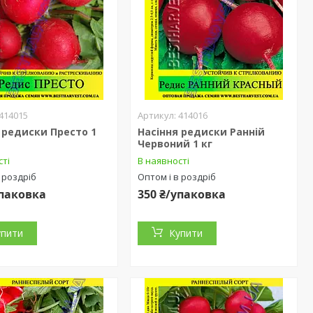
414015
414016
 редиски Престо 1
Насіння редиски Ранній
Червоний 1 кг
сті
В наявності
 роздріб
Оптом і в роздріб
упаковка
350 ₴/упаковка
упити
Купити