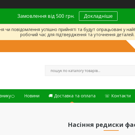
Замовлення від 500 грн.
Докладніше
ня чи повідомлення успішно прийняті та будут опрацьовані у на
робочий час для підтвердження та уточнення деталей.
внику🍊
Новини
🚚 Доставка та оплата
☏ Контакти
Насіння редиски фа