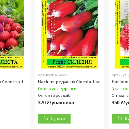
414022
 Селеста 1
Насіння редиски Сілезія 1 кг
Насіння
Готово до відправки
В наявно
Оптом і в роздріб
Оптом і в
370 ₴/упаковка
350 ₴/
а
Купити
К