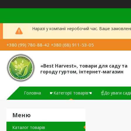
Наразі у компанії неробочий час. Ваше замовлен
+380 (99) 780-88-42
+380 (68) 911-53-05
«Best Harvest», товари для саду та
городу гуртом, інтернет-магазин
Головна
☛Категорії товарів☚
☝До уваги саді
Каталог товарів