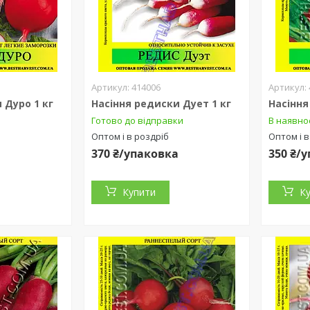
414006
 Дуро 1 кг
Насіння редиски Дует 1 кг
Насіння
Готово до відправки
В наявно
Оптом і в роздріб
Оптом і в
а
370 ₴/упаковка
350 ₴/
Купити
К