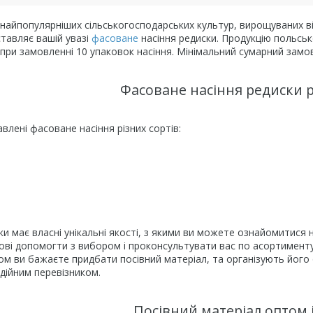
 найпопулярніших сільськогосподарських культур, вирощуваних в
ставляє вашій увазі
фасоване
насіння редиски. Продукцію польськ
ри замовленні 10 упаковок насіння. Мінімальний сумарний замов
Фасоване насіння редиски р
влені фасоване насіння різних сортів:
и має власні унікальні якості, з якими ви можете ознайомитися на
ові допомогти з вибором і проконсультувати вас по асортименту
ом ви бажаєте придбати посівний матеріал, та організують його
адійним перевізником.
Посівний матеріал оптом і