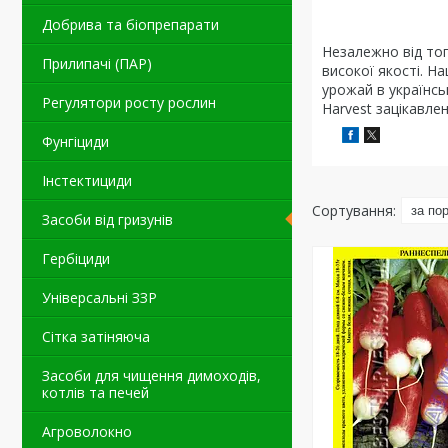
Добрива та біопрепарати
Незалежно від тог
Прилипачі (ПАР)
високої якості. Н
урожай в українсь
Регулятори росту рослин
Harvest зацікавле
Фунгіциди
Інстектициди
Засоби від гризунів
Гербіциди
Універсальні ЗЗР
Сітка затіняюча
Засоби для чищення димоходів,
котлів та печей
Агроволокно