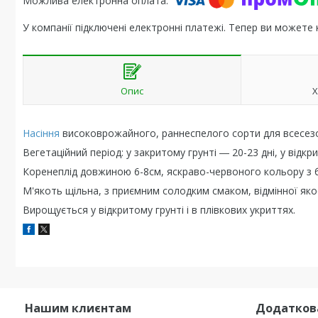
У компанії підключені електронні платежі. Тепер ви можете
Опис
Х
Насіння
високоврожайного, раннеспелого сорти для всесез
Вегетаційний період: у закритому грунті ― 20-23 дні, у відкри
Коренеплід довжиною 6-8см, яскраво-червоного кольору з бі
М'якоть щільна, з приємним солодким смаком, відмінної якос
Вирощується у відкритому грунті і в плівкових укриттях.
Нашим клиєнтам
Додатков