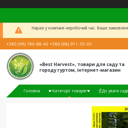
Наразі у компанії неробочий час. Ваше замовлен
+380 (99) 780-88-42
+380 (68) 911-53-05
«Best Harvest», товари для саду та
городу гуртом, інтернет-магазин
Головна
☛Категорії товарів☚
☝До уваги саді