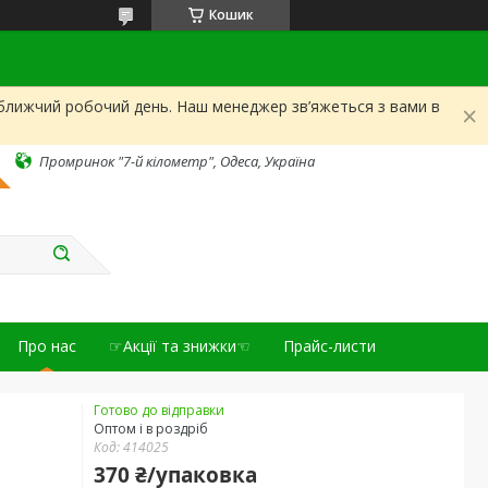
Кошик
йближчий робочий день. Наш менеджер зв’яжеться з вами в
Промринок "7-й кілометр", Одеса, Україна
Про нас
☞Акції та знижки☜
Прайс-листи
Готово до відправки
Оптом і в роздріб
Код:
414025
370 ₴/упаковка