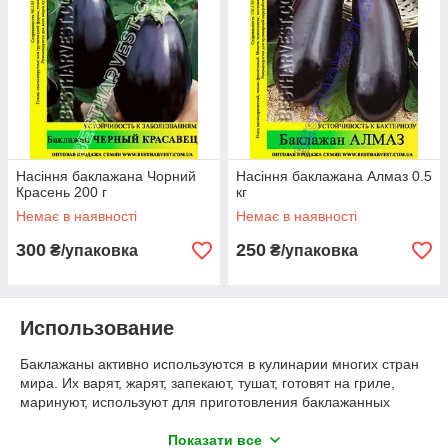
Насіння баклажана Чорний
Насіння баклажана Алмаз 0.5
Красень 200 г
кг
Немає в наявності
Немає в наявності
300
250
₴/упаковка
₴/упаковка
Использование
Баклажаны активно используются в кулинарии многих стран
мира. Их варят, жарят, запекают, тушат, готовят на гриле,
маринуют, используют для приготовления баклажанных
салатов и икры, а также едят сырыми.
Показати все
Баклажаны также являются ценным видом ягодного сырья