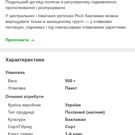
Подальший догляд полягає в регулярному підживлення,
прополювання і розпушуванні.
У центральних і північних регіонах Росії баклажан можна
вирощувати тільки в захищеному грунті ― у плівкових
теплицях, парниках і під тимчасовими плівковими укриттями.
Приховати
Характеристики
Упаковка
Вага
500 г
Упаковка
Пакет
Основні атрибути
Країна виробник
Україна
Тип продукції
Посівний (насіння)
Культура
Баклажан
Сорт/Гібрид
Сорт
Класс семян
1-й клас