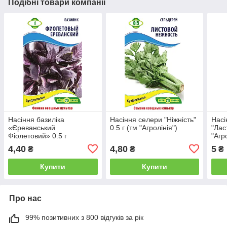
Подібні товари компанії
Насіння базиліка
Насіння селери "Ніжність"
Насі
«Єреванський
0.5 г (тм "Агролінія")
"Ласт
Фіолетовий» 0.5 г
"Агр
4,40
4,80
5
₴
₴
₴
Купити
Купити
Про нас
99% позитивних з 800 відгуків за рік