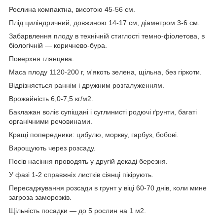
Рослина компактна, висотою 45-56 см.
Плід циліндричний, довжиною 14-17 см, діаметром 3-6 см.
Забарвлення плоду в технічній стиглості темно-фіолетова, в
біологічній ― коричнево-бура.
Поверхня глянцева.
Маса плоду 1120-200 г, м'якоть зелена, щільна, без гіркоти.
Відрізняється раннім і дружним розгалуженням.
Врожайність 6,0-7,5 кг/м2.
Баклажан воліє супіщані і суглинисті родючі ґрунти, багаті
органічними речовинами.
Кращі попередники: цибулю, моркву, гарбуз, бобові.
Вирощують через розсаду.
Посів насіння проводять у другій декаді березня.
У фазі 1-2 справжніх листків сіянці пікірують.
Пересаджування розсади в грунт у віці 60-70 днів, коли мине
загроза заморозків.
Щільність посадки ― до 5 рослин на 1 м2.