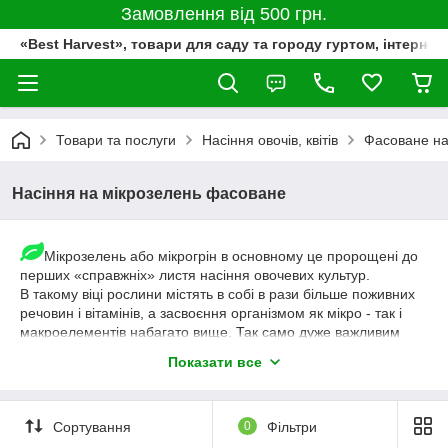
Замовлення від 500 грн.
«Best Harvest», товари для саду та городу гуртом, інтернет
Товари та послуги
Насіння овочів, квітів
Фасоване на
Насіння на мікрозелень фасоване
Мікрозелень або мікрогрін в основному це пророщені до
перших «справжніх» листя насіння овочевих культур.
В такому віці рослини містять в собі в рази більше поживних
речовин і вітамінів, а засвоєння організмом як мікро - так і
макроелементів набагато вище. Так само дуже важливим
плюсом мікрозелені є низька калорійність.
Показати все
Переваги насіння на мікрозелень
Несе користь, а так само гастрономічне і естетичне
Сортування
0
Фільтри
задоволення;