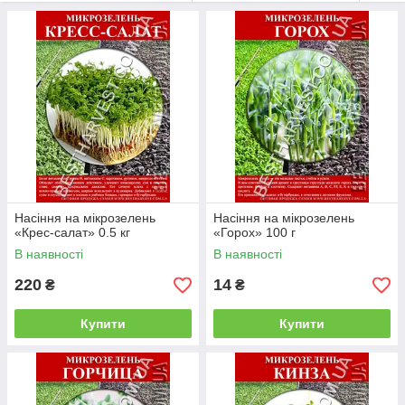
Можливість вирощування як вдома так і в промислових
масштабах;
Отримання всіх необхідних для організму вітамінів і
поживних елементів, особливо затребуваних в зимовий час
(коли найбільший дефіцит);
Використання мікрозелені покращує працездатність і
стійкість організму;
Покращує загальний обмін речовин в тілі людини.
Насіння на мікрозелень
Насіння на мікрозелень
«Крес-салат» 0.5 кг
«Горох» 100 г
В наявності
В наявності
220
14
₴
₴
Купити
Купити