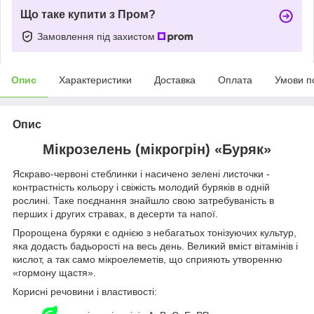
Що таке купити з Пром?
Замовлення під захистом
Опис
Характеристики
Доставка
Оплата
Умови п
Опис
Мікрозелень (мікрогрін) «Буряк»
Яскраво-червоні стеблинки і насичено зелені листочки -
контрастність кольору і свіжість молодий буряків в одній
рослині. Таке поєднання знайшло свою затребуваність в
перших і других стравах, в десерти та напої.
Пророщена буряки є однією з небагатьох тонізуючих культур,
яка додасть бадьорості на весь день. Великий вміст вітамінів і
кислот, а так само мікроелеметів, що сприяють утворенню
«гормону щастя».
Корисні речовини і властивості: