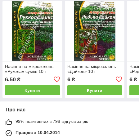
Насіння на мікрозелень
Насіння на мікрозелень
Насі
«Рукола» суміш 10 г
«Дайкон» 10 г
«Ред
6,50
6
6
₴
₴
₴
Купити
Купити
Про нас
99% позитивних з 798 відгуків за рік
Працює з 10.04.2014