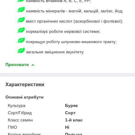
наявність вітамінів А, В, С, Е, PP;
наявність мінералів - магній, кальцій, залізо, йод;
вміст органічних кислот (аскорбінової і фолієвої);
нормалізує роботи нервової системи;
покращує роботу шлунково-кишкового тракту;
загальне зміцнення імунітету.
Приховати
Характеристики
Основні атрибути
Культура
Буряк
Сорт/Гібрид
Сорт
Класс семян
1-й клас
ГМО
Ні
Країна виробник
Польща