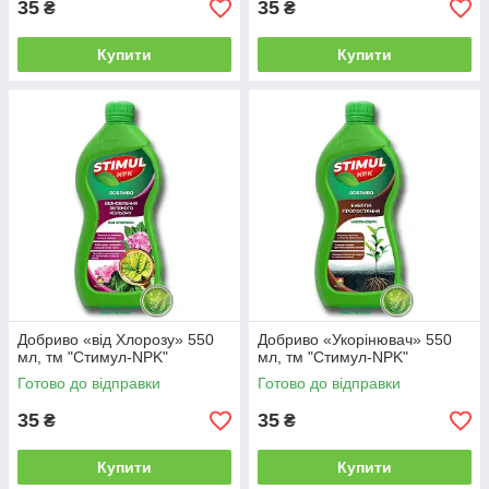
35
35
₴
₴
Купити
Купити
Добриво «від Хлорозу» 550
Добриво «Укорінювач» 550
мл, тм "Стимул-NPK"
мл, тм "Стимул-NPK"
Готово до відправки
Готово до відправки
35
35
₴
₴
Купити
Купити