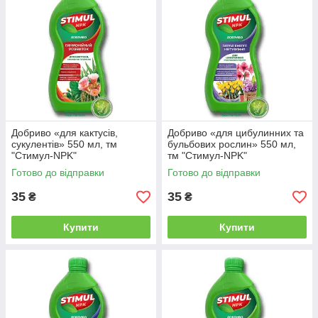
Добриво «для кактусів,
Добриво «для цибулинних та
сукулентів» 550 мл, тм
бульбових рослин» 550 мл,
"Стимул-NPK"
тм "Стимул-NPK"
Готово до відправки
Готово до відправки
35
35
₴
₴
Купити
Купити