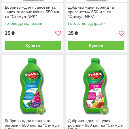
Добриво «для пуансетій та
Добриво «для троянд та
інших зимових квітів» 550 мл,
хризантем» 550 мл, тм
тм "Стимул-NPK"
"Стимул-NPK"
Готово до відправки
Готово до відправки
35
35
₴
₴
Купити
Купити
Добриво «для фіалок та
Добриво «для квітучих
бегоній» 550 мл, тм "Стимул-
рослин» 550 мл, тм "Стимул-