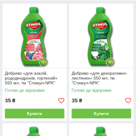
результатом є поліпшення стійкості плодоовочевих та
декоративних рослин до патогенної мікрофлори та
складних погодних умов;
універсальність застосування – препарат «STIMUL-
NPK» для рослин дозволяє забезпечити інтенсивне
кореневе та позакореневе підживлення;
доступна вартість.
Добриво «для азалій,
Добриво «для декоративно-
рододендронів, гортензій»
листяних» 550 мл, тм
550 мл, тм "Стимул-NPK"
"Стимул-NPK"
Готово до відправки
Готово до відправки
35
35
₴
₴
Купити
Купити