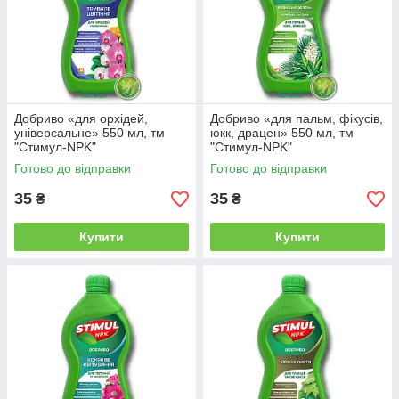
Добриво «для орхідей,
Добриво «для пальм, фікусів,
універсальне» 550 мл, тм
юкк, драцен» 550 мл, тм
"Стимул-NPK"
"Стимул-NPK"
Готово до відправки
Готово до відправки
35
35
₴
₴
Купити
Купити