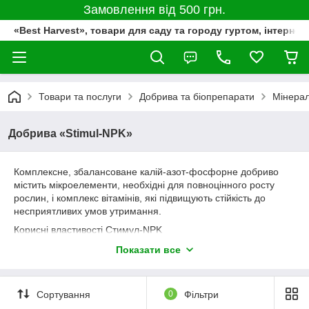
Замовлення від 500 грн.
«Best Harvest», товари для саду та городу гуртом, інтернет
Товари та послуги
Добрива та біопрепарати
Мінерал
Добрива «Stimul-NPK»
Комплексне, збалансоване калій-азот-фосфорне добриво
містить мікроелементи, необхідні для повноцінного росту
рослин, і комплекс вітамінів, які підвищують стійкість до
несприятливих умов утримання.
Корисні властивості Стимул-NPK
оптимально збалансований склад таких мінеральних
Показати все
речовин як фосфор, калій та азот – класична
рецептура – ​​забезпечить повноцінність харчування та
розвитку рослин;
Сортування
0
Фільтри
наявність у складі вітамінного комплексу – його