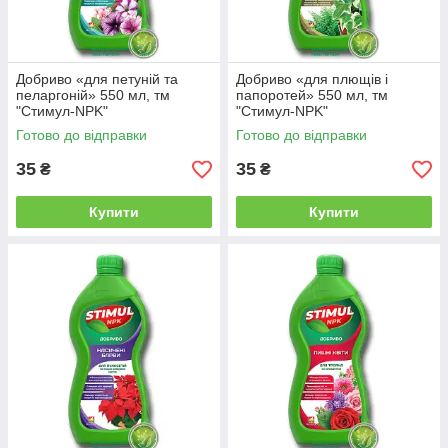
Добриво «для петуній та
Добриво «для плющів і
пеларгоній» 550 мл, тм
папоротей» 550 мл, тм
"Стимул-NPK"
"Стимул-NPK"
Готово до відправки
Готово до відправки
35
35
₴
₴
Купити
Купити