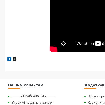
Нашим клиєнтам
Додатков
════►ПРАЙС-ЛИСТИ◄════
Відгуки пр
Умови мінімального заказу
Корисні ста