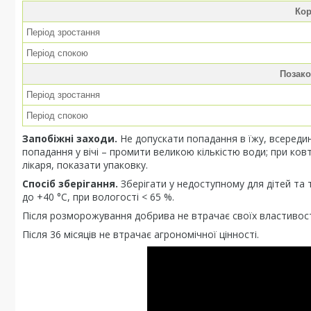
Кор
Період зростання
Період спокою
Позако
Період зростання
Період спокою
Запобіжні заходи.
Не допускати попадання в їжу, всередину
попадання у вічі – промити великою кількістю води; при ков
лікаря, показати упаковку.
Спосіб зберігання.
Зберігати у недоступному для дітей та т
до +40 °С, при вологості < 65 %.
Після розморожування добрива не втрачає своїх властивос
Після 36 місяців не втрачає агрономічної цінності.