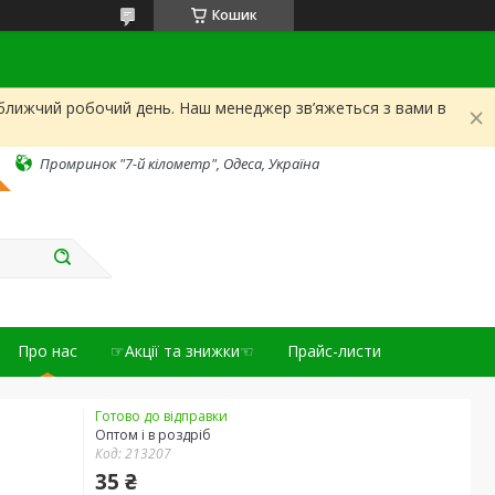
Кошик
йближчий робочий день. Наш менеджер зв’яжеться з вами в
Промринок "7-й кілометр", Одеса, Україна
Про нас
☞Акції та знижки☜
Прайс-листи
Готово до відправки
Оптом і в роздріб
Код:
213207
35 ₴