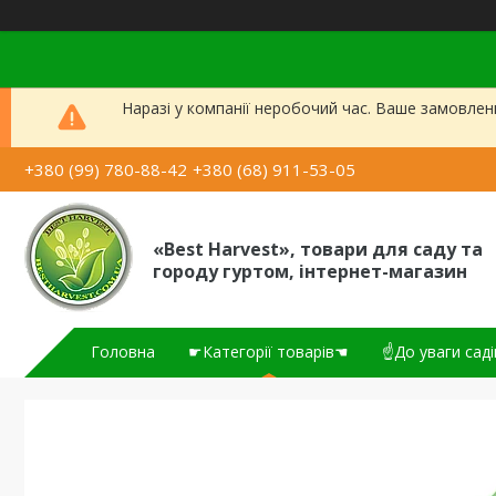
Наразі у компанії неробочий час. Ваше замовлен
+380 (99) 780-88-42
+380 (68) 911-53-05
«Best Harvest», товари для саду та
городу гуртом, інтернет-магазин
Головна
☛Категорії товарів☚
☝До уваги саді