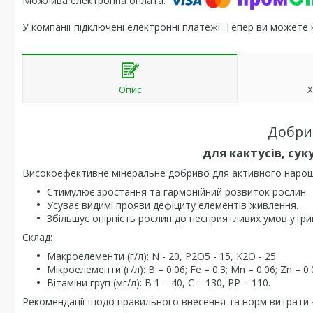
У компанії підключені електронні платежі. Тепер ви можете
Опис
Х
Добрив
для кактусів, сук
Високоефективне мінеральне добриво для активного нарощу
Стимулює зростання та гармонійний розвиток рослин.
Усуває видимі прояви дефіциту елементів живлення.
Збільшує опірність рослин до несприятливих умов утр
Склад:
Макроелементи (г/л): N - 20, P2О5 - 15, K2О - 25
Мікроелементи (г/л): B – 0.06; Fe – 0.3; Mn – 0.06; Zn – 0.
Вітаміни груп (мг/л): B 1 – 40, C – 130, PP – 110.
Рекомендації щодо правильного внесення та норм витрати «