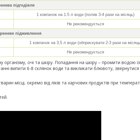
енева підгодівля
1 ковпачок на 1.5 л води (полив 3-4 рази на місяць)
Не рекомендується
реневе підживлення
1 ковпачок на 3,5 л води (обприскувати 2-3 рази на місяць
Не рекомендується
 організму, очі та шкіру. Попадання на шкіру – промити водою і
танні-випити 6-8 склянок води та викликати блювоту, звернутися
варин місці, окремо від ліків та харчових продуктів при температу
тей.