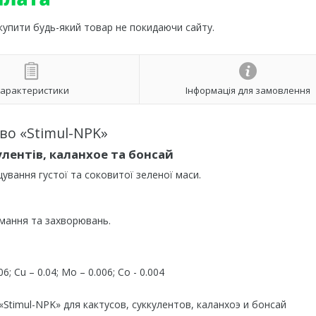
 купити будь-який товар не покидаючи сайту.
арактеристики
Інформація для замовлення
о «Stimul-NPK»
улентів, каланхое та бонсай
вання густої та соковитої зеленої маси.
имання та захворювань.
06; Cu – 0.04; Mo – 0.006; Co - 0.004
Stimul-NPK» для кактусов, суккулентов, каланхоэ и бонсай