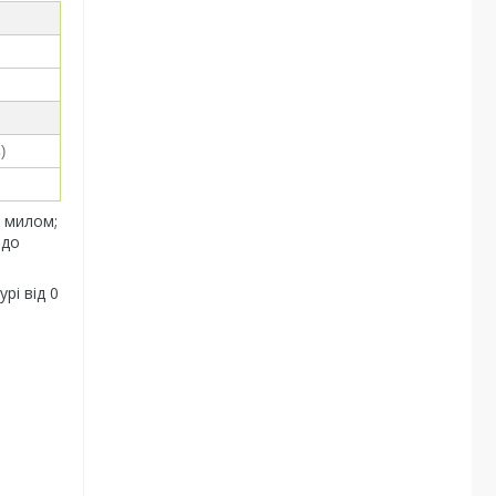
)
з милом;
 до
рі від 0