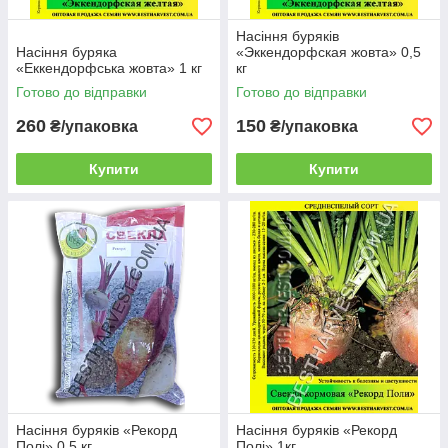
Насіння буряків
Насіння буряка
«Эккендорфская жовта» 0,5
«Еккендорфська жовта» 1 кг
кг
Готово до відправки
Готово до відправки
260
150
₴/упаковка
₴/упаковка
Купити
Купити
Насіння буряків «Рекорд
Насіння буряків «Рекорд
Полі» 0,5 кг
Полі» 1кг