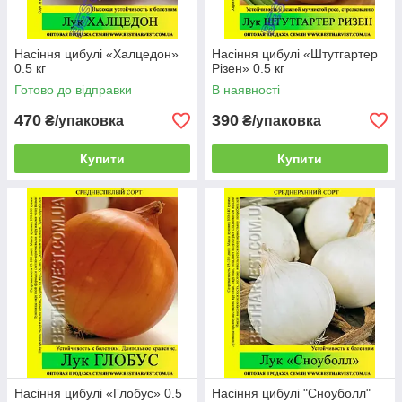
Насіння цибулі «Халцедон»
Насіння цибулі «Штутгартер
0.5 кг
Різен» 0.5 кг
Готово до відправки
В наявності
470
390
₴/упаковка
₴/упаковка
Купити
Купити
Насіння цибулі «Глобус» 0.5
Насіння цибулі "Сноуболл"