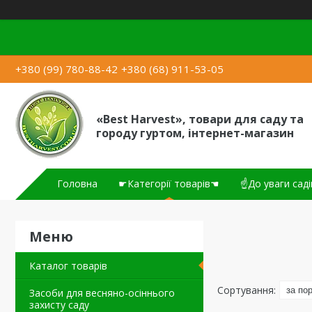
+380 (99) 780-88-42
+380 (68) 911-53-05
«Best Harvest», товари для саду та
городу гуртом, інтернет-магазин
Головна
☛Категорії товарів☚
☝До уваги саді
Каталог товарів
Засоби для весняно-осіннього
захисту саду