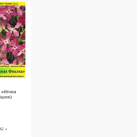
 «Нічна
мішок)
-42