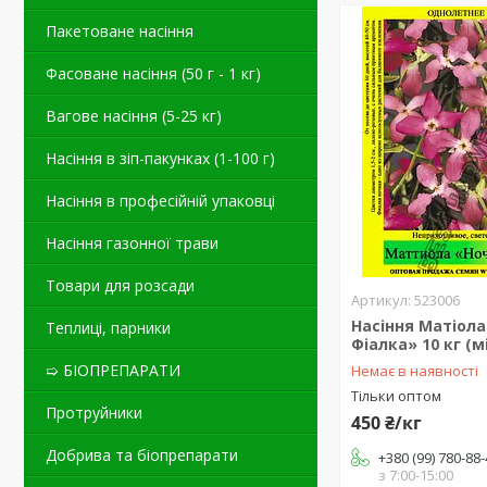
Пакетоване насіння
Фасоване насіння (50 г - 1 кг)
Вагове насіння (5-25 кг)
Насіння в зіп-пакунках (1-100 г)
Насіння в професійній упаковці
Насіння газонної трави
Товари для розсади
523006
Насіння Матіола
Теплиці, парники
Фіалка» 10 кг (
➯ БІОПРЕПАРАТИ
Немає в наявності
Тільки оптом
Протруйники
450 ₴/кг
Добрива та біопрепарати
+380 (99) 780-88
з 7:00-15:00