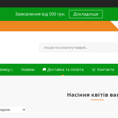
Замовлення від 500 грн.
Докладніше
внику🍊
Новини
🚚 Доставка та оплата
☏ Контакти
Насіння квітів ва