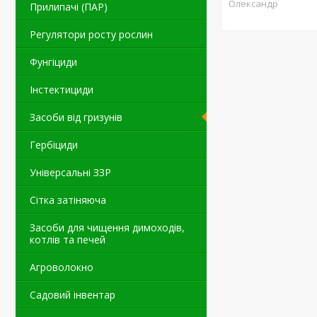
Олександр
Прилипачі (ПАР)
Регулятори росту рослин
Фунгіциди
Інстектициди
Засоби від гризунів
Гербіциди
Універсальні ЗЗР
Сітка затіняюча
Засоби для чищення димоходів,
котлів та печей
Агроволокно
Садовий інвентар