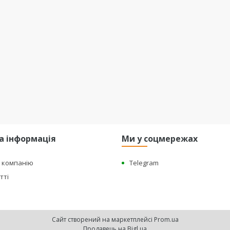
а інформація
Ми у соцмережах
о компанію
Telegram
тті
Сайт створений на маркетплейсі
Prom.ua
Продавець на Bigl.ua