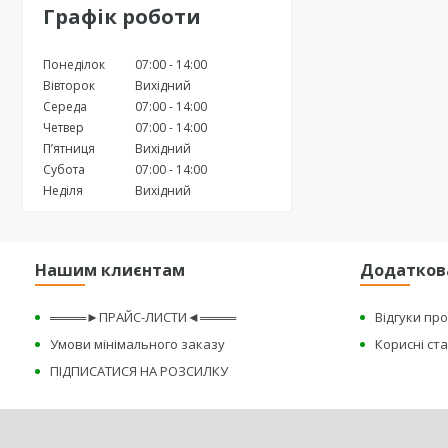
Графік роботи
Понеділок
07:00
14:00
Вівторок
Вихідний
Середа
07:00
14:00
Четвер
07:00
14:00
Пʼятниця
Вихідний
Субота
07:00
14:00
Неділя
Вихідний
Нашим клиєнтам
Додатков
════►ПРАЙС-ЛИСТИ◄════
Відгуки пр
Умови мінімального заказу
Корисні ста
ПІДПИСАТИСЯ НА РОЗСИЛКУ