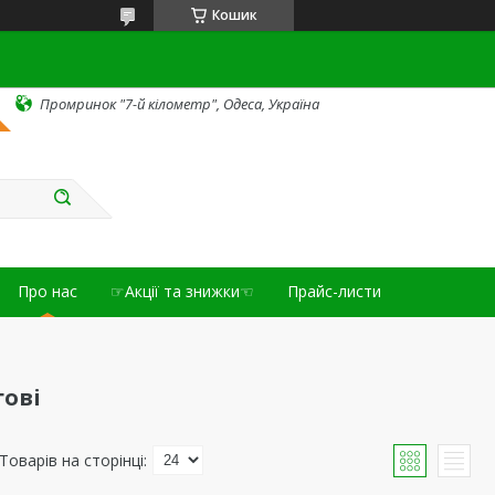
Кошик
Промринок "7-й кілометр", Одеса, Україна
Про нас
☞Акції та знижки☜
Прайс-листи
гові