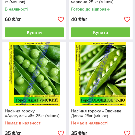
кг (мешок)
червона 25 кг (мішок)
В наявності
Готово до відправки
60
40
₴/кг
₴/кг
Купити
Купити
Насіння гороху
Насіння гороху «Овочеве
«Адагумський» 25кг (мішок)
Диво» 25кг (мішок)
Немає в наявності
Немає в наявності
35
35
₴/кг
₴/кг