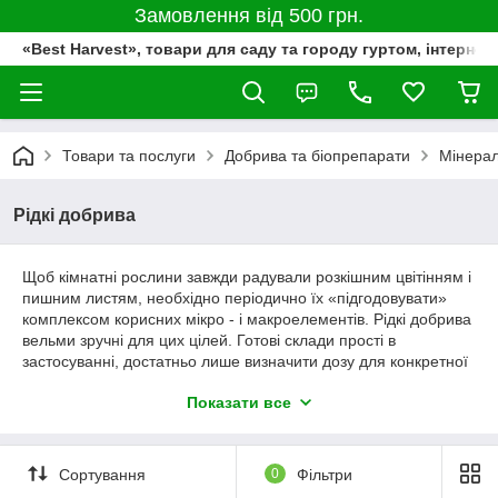
Замовлення від 500 грн.
«Best Harvest», товари для саду та городу гуртом, інтернет
Товари та послуги
Добрива та біопрепарати
Мінерал
Рідкі добрива
Щоб кімнатні рослини завжди радували розкішним цвітінням і
пишним листям, необхідно періодично їх «підгодовувати»
комплексом корисних мікро - і макроелементів. Рідкі добрива
вельми зручні для цих цілей. Готові склади прості в
застосуванні, достатньо лише визначити дозу для конкретної
рослини.
Показати все
Мінеральні добрива для кімнатних
рослин
Сортування
0
Фільтри