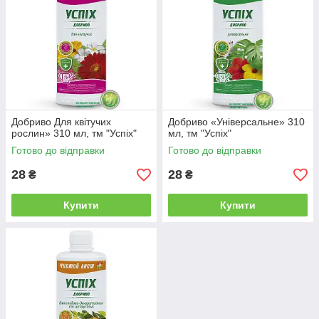
Іншими перевагами препаратів є:
відмінна засвоюваність;
зручність застосування і дозування;
доступна вартість.
В асортименті інтернет-магазину представлені універсальні
мінеральні комплекси, а також спеціалізовані добрива для
кімнатних цитрусових, декоративно-квітучих рослин і орхідей.
Продукція кращих вітчизняних та імпортних виробників
Добриво Для квітучих
Добриво «Універсальне» 310
рослин» 310 мл, тм "Успіх"
мл, тм "Успіх"
доступна за найвигіднішими цінами.
Готово до відправки
Готово до відправки
28
28
₴
₴
Купити
Купити