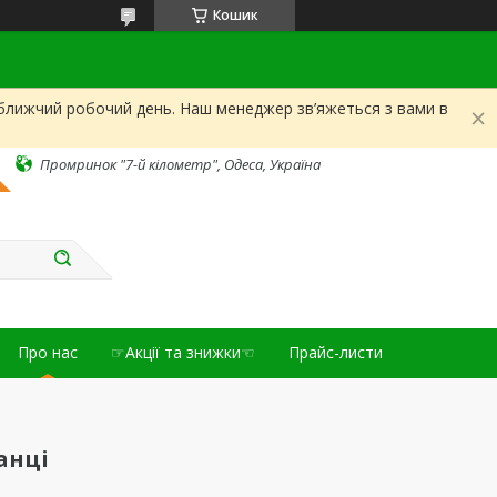
Кошик
йближчий робочий день. Наш менеджер зв’яжеться з вами в
Промринок "7-й кілометр", Одеса, Україна
Про нас
☞Акції та знижки☜
Прайс-листи
анці