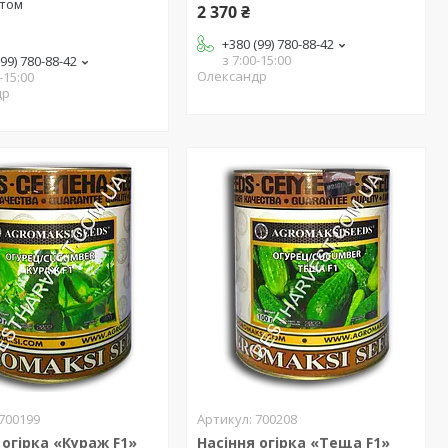
птом
2 370 ₴
+380 (99) 780-88-42
з 7:00-15:00
(99) 780-88-42
Олександр
-15:00
др
700199
700208
 огірка «Кураж F1»
Насіння огірка «Теща F1»