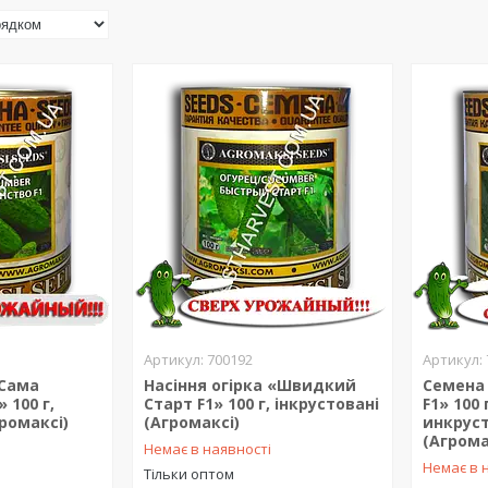
700192
«Сама
Насіння огірка «Швидкий
Семена
 100 г,
Старт F1» 100 г, інкрустовані
F1» 100 
громаксі)
(Агромаксі)
инкрус
(Агром
Немає в наявності
Немає в 
Тільки оптом