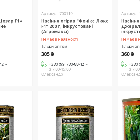
700119
«Цезар F1»
Насіння огірка "Фенікс Люкс
Насіння
ане
F1" 200 г, інкрустовані
Джерель
(Агромаксі)
інкруст
Немає в наявності
Немає в 
Тільки оптом
Тільки о
305 ₴
360 ₴
-42
+380 (99) 780-88-42
+380 
з 7:00-15:00
з 7:00
Олександр
Олексан