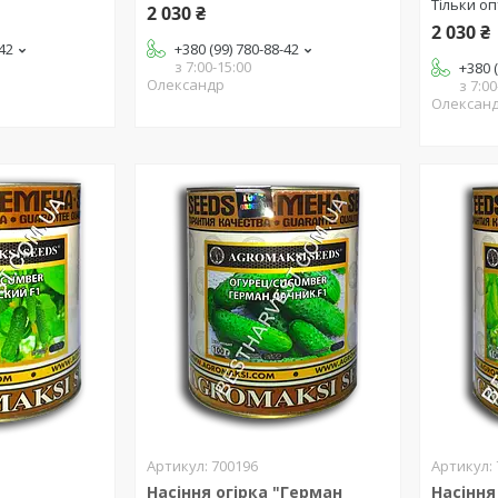
Тільки о
2 030 ₴
2 030 ₴
-42
+380 (99) 780-88-42
з 7:00-15:00
+380 
Олександр
з 7:00
Олексан
700196
Насіння огірка "Герман
Насіння