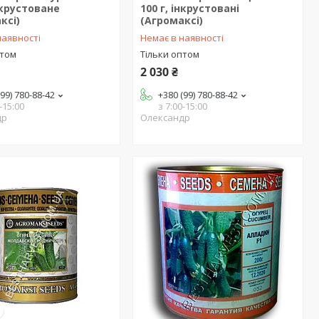
інкрустоване
100 г, інкрустовані
ксі)
(Агромаксі)
наявності
Немає в наявності
птом
Тільки оптом
2 030 ₴
(99) 780-88-42
+380 (99) 780-88-42
-15:00
з 7:00-15:00
др
Олександр