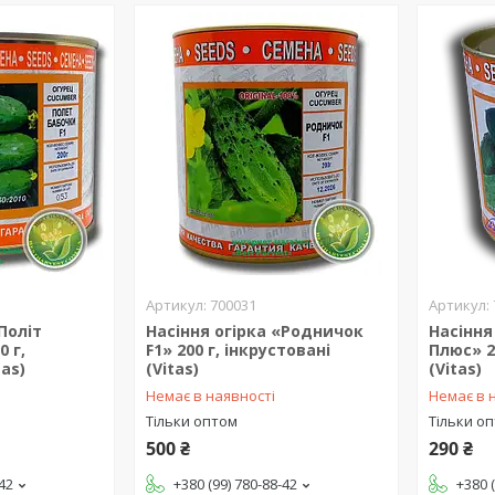
700031
Політ
Насіння огірка «Родничок
Насіння
 г,
F1» 200 г, інкрустовані
Плюс» 2
tas)
(Vitas)
(Vitas)
Немає в наявності
Немає в 
Тільки оптом
Тільки о
500 ₴
290 ₴
-42
+380 (99) 780-88-42
+380 