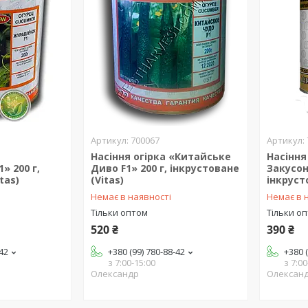
700067
Насіння огірка «Китайське
Насіння
» 200 г,
Диво F1» 200 г, інкрустоване
Закусон 
tas)
(Vitas)
інкруст
Немає в наявності
Немає в 
Тільки оптом
Тільки о
520 ₴
390 ₴
-42
+380 (99) 780-88-42
+380 
з 7:00-15:00
з 7:00
Олександр
Олексан