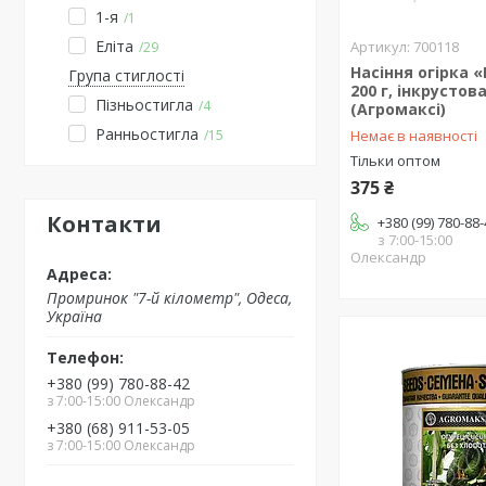
1-я
1
Еліта
700118
29
Насіння огірка 
Група стиглості
200 г, інкрустов
Пізньостигла
4
(Агромаксі)
Ранньостигла
15
Немає в наявності
Тільки оптом
375 ₴
Контакти
+380 (99) 780-88
з 7:00-15:00
Олександр
Промринок "7-й кілометр", Одеса,
Україна
+380 (99) 780-88-42
з 7:00-15:00 Олександр
+380 (68) 911-53-05
з 7:00-15:00 Олександр