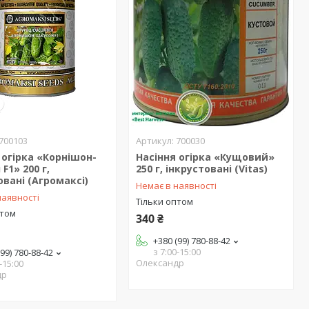
700103
700030
 огірка «Корнішон-
Насіння огірка «Кущовий»
F1» 200 г,
250 г, інкрустовані (Vitas)
овані (Агромаксі)
Немає в наявності
наявності
Тільки оптом
птом
340 ₴
+380 (99) 780-88-42
з 7:00-15:00
(99) 780-88-42
Олександр
-15:00
др