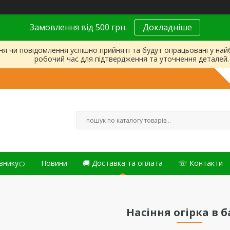
Замовлення від 500 грн.
Докладніше
ня чи повідомлення успішно прийняті та будут опрацьовані у на
робочий час для підтвердження та уточнення деталей.
внику🍊
Новини
🚚 Доставка та оплата
☏ Контакти
Насіння огірка в б