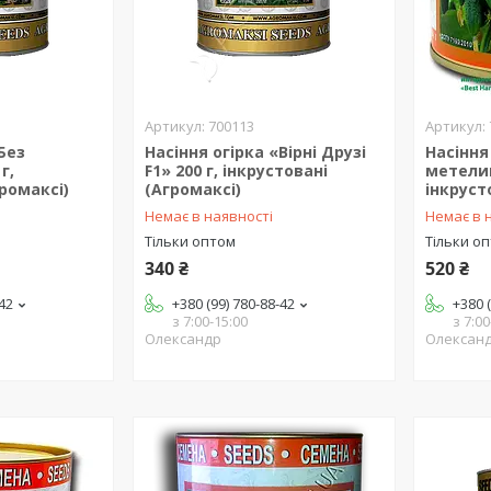
700113
Без
Насіння огірка «Вірні Друзі
Насіння
г,
F1» 200 г, інкрустовані
метелик
громаксі)
(Агромаксі)
інкрусто
Немає в наявності
Немає в 
Тільки оптом
Тільки о
340 ₴
520 ₴
-42
+380 (99) 780-88-42
+380 
з 7:00-15:00
з 7:00
Олександр
Олексан