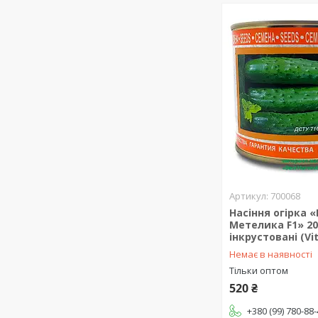
700068
Насіння огірка «
Метелика F1» 200
інкрустовані (Vi
Немає в наявності
Тільки оптом
520 ₴
+380 (99) 780-88