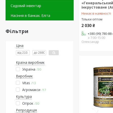
«Генеральський 
Садовий інвентар
інкрустоване (А
Немає в наявності
Насіння в банках. Еліта
Тільки оптом
2 030 ₴
Фільтри
+380 (99) 780-88
з 7:00-15:00
Олександр
Ціна
Країна виробник
Україна
30
Виробник
Vitas
13
Агромакси
17
Культура
Огірок
30
Репродукція