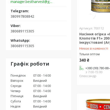
manager.bestharvest@gmail.com
380997808842
700112
380689115305
Насіння огірка «
Клопотів F1» 200 
інкрустовані (А
380689115305
Немає в наявності
Тільки оптом
340 ₴
Графік роботи
+380 (99) 780-88
з 7:00-15:00
Понеділок
07:00
14:00
Олександр
Вівторок
Вихідний
Середа
07:00
14:00
Четвер
07:00
14:00
Пʼятниця
Вихідний
Субота
07:00
14:00
Неділя
Вихідний