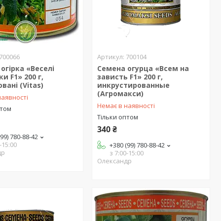
700066
700104
 огірка «Веселі
Семена огурца «Всем на
и F1» 200 г,
зависть F1» 200 г,
вані (Vitas)
инкрустированные
(Агромакси)
наявності
Немає в наявності
птом
Тільки оптом
340 ₴
(99) 780-88-42
-15:00
+380 (99) 780-88-42
др
з 7:00-15:00
Олександр