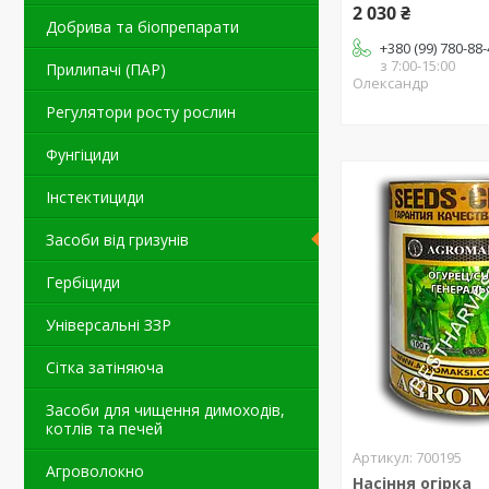
2 030 ₴
Добрива та біопрепарати
+380 (99) 780-88
з 7:00-15:00
Прилипачі (ПАР)
Олександр
Регулятори росту рослин
Фунгіциди
Інстектициди
Засоби від гризунів
Гербіциди
Універсальні ЗЗР
Сітка затіняюча
Засоби для чищення димоходів,
котлів та печей
700195
Агроволокно
Насіння огірка