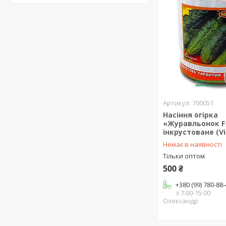
700051
Насіння огірка
«Журавльонок F1
інкрустоване (Vi
Немає в наявності
Тільки оптом
500 ₴
+380 (99) 780-88
з 7:00-15:00
Олександр