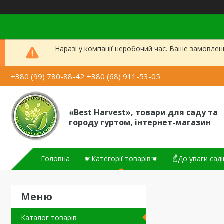
Наразі у компанії неробочий час. Ваше замовлен
+380 (99) 780-88-42
+380 (68) 911-53-05
«Best Harvest», товари для саду та
городу гуртом, інтернет-магазин
Головна
☛Категорії товарів☚
☝До уваги саді
Каталог товарів