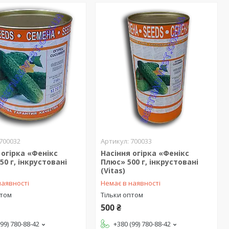
700032
700033
 огірка «Фенікс
Насіння огірка «Фенікс
50 г, інкрустовані
Плюс» 500 г, інкрустовані
(Vitas)
наявності
Немає в наявності
птом
Тільки оптом
500 ₴
(99) 780-88-42
+380 (99) 780-88-42