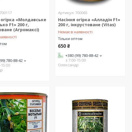
700117
700065
 огірка «Молдавське
Насіння огірка «Алладін F1»
ко F1» 200 г,
200 г, інкрустоване (Vitas)
оване (Агромаксі)
Немає в наявності
наявності
Тільки оптом
птом
650 ₴
+380 (99) 780-88-42
з 7:00-15:00
(99) 780-88-42
Олександр
-15:00
др