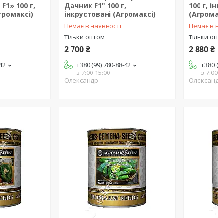
F1» 100 г,
Дачник F1" 100 г,
100 г, 
громаксі)
інкрустовані (Агромаксі)
(Агрома
Немає в наявності
Немає в 
Тільки оптом
Тільки о
2 700 ₴
2 880 ₴
-42
+380 (99) 780-88-42
+380 
з 7:00-15:00
з 7:00
Олександр
Олексан