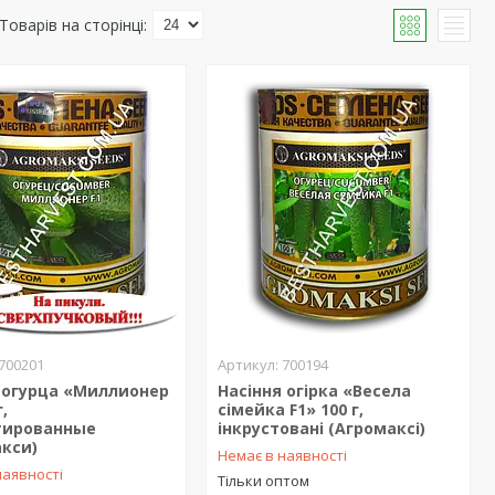
700201
700194
 огурца «Миллионер
Насіння огірка «Весела
г,
сімейка F1» 100 г,
тированные
інкрустовані (Агромаксі)
акси)
Немає в наявності
наявності
Тільки оптом