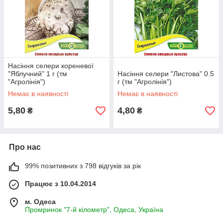
Насіння селери кореневої
"Яблучний" 1 г (тм
Насіння селери "Листова" 0.5
"Агролінія")
г (тм "Агролінія")
Немає в наявності
Немає в наявності
5,80
4,80
₴
₴
Про нас
99% позитивних з 798 відгуків за рік
Працює з 10.04.2014
м. Одеса
Промринок "7-й кілометр", Одеса, Україна