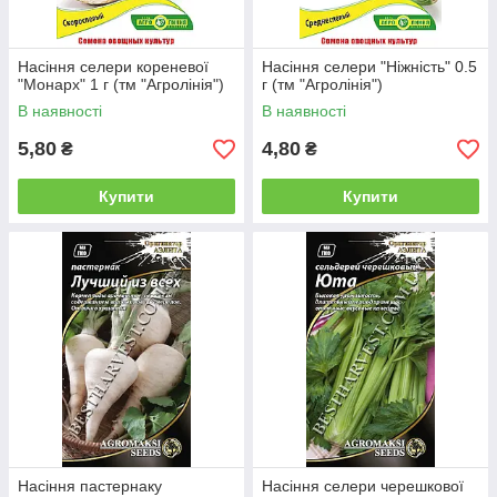
Насіння селери кореневої
Насіння селери "Ніжність" 0.5
"Монарх" 1 г (тм "Агролінія")
г (тм "Агролінія")
В наявності
В наявності
5,80
4,80
₴
₴
Купити
Купити
Насіння пастернаку
Насіння селери черешкової