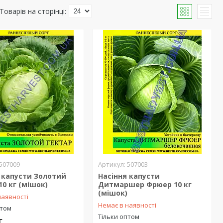
507009
507003
 капусти Золотий
Насіння капусти
10 кг (мішок)
Дитмаршер Фрюер 10 кг
(мішок)
наявності
Немає в наявності
птом
Тільки оптом
г