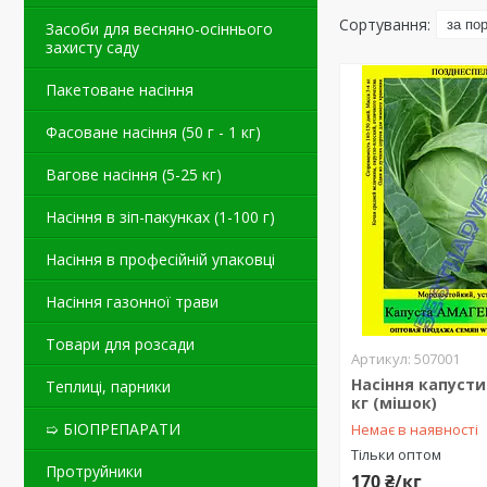
Засоби для весняно-осіннього
захисту саду
Пакетоване насіння
Фасоване насіння (50 г - 1 кг)
Вагове насіння (5-25 кг)
Насіння в зіп-пакунках (1-100 г)
Насіння в професійній упаковці
Насіння газонної трави
Товари для розсади
507001
Насіння капусти
Теплиці, парники
кг (мішок)
➯ БІОПРЕПАРАТИ
Немає в наявності
Тільки оптом
Протруйники
170 ₴/кг