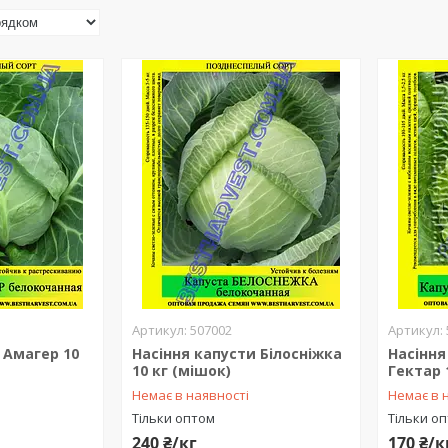
507002
 Амагер 10
Насіння капусти Білосніжка
Насіння
10 кг (мішок)
Гектар 
Немає в наявності
Немає в 
Тільки оптом
Тільки о
240 ₴/кг
170 ₴/к