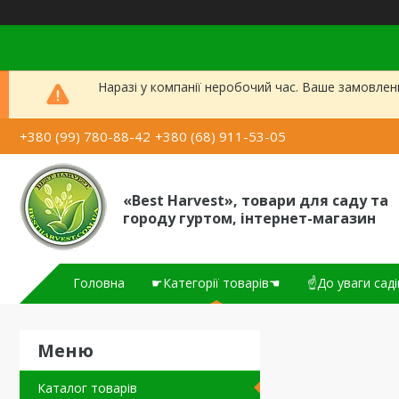
Наразі у компанії неробочий час. Ваше замовлен
+380 (99) 780-88-42
+380 (68) 911-53-05
«Best Harvest», товари для саду та
городу гуртом, інтернет-магазин
Головна
☛Категорії товарів☚
☝До уваги саді
Каталог товарів