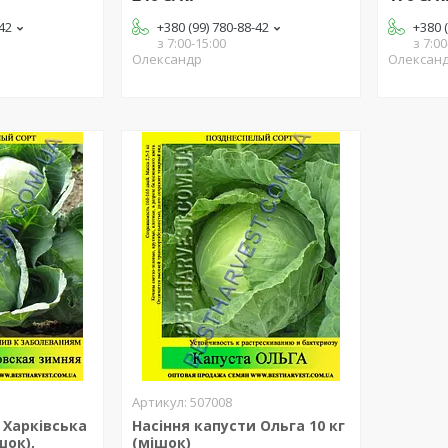
-42
+380 (99) 780-88-42
+380 
з 7:00-15:00
з 7:00
Олександр
Олексан
507008
 Харківська
Насіння капусти Ольга 10 кг
шок),
(мішок)