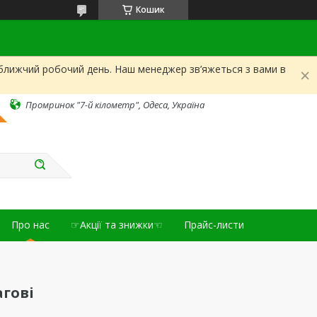
Кошик
йближчий робочий день. Наш менеджер зв’яжеться з вами в
Промринок "7-й кілометр", Одеса, Україна
Про нас
☞Акції та знижки☜
Прайс-листи
агові