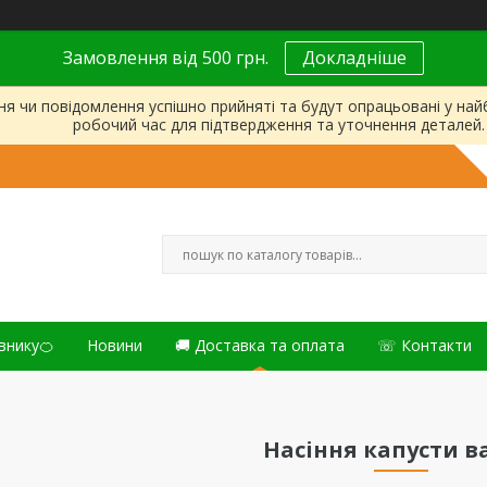
Замовлення від 500 грн.
Докладніше
ня чи повідомлення успішно прийняті та будут опрацьовані у на
робочий час для підтвердження та уточнення деталей.
внику🍊
Новини
🚚 Доставка та оплата
☏ Контакти
Насіння капусти в