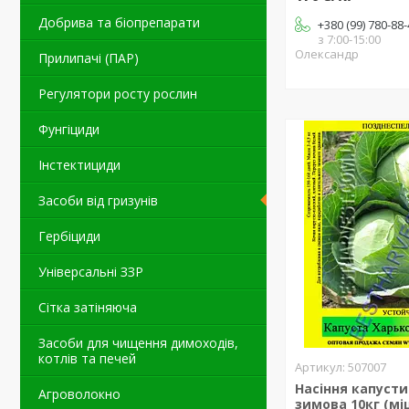
Добрива та біопрепарати
+380 (99) 780-88
з 7:00-15:00
Олександр
Прилипачі (ПАР)
Регулятори росту рослин
Фунгіциди
Інстектициди
Засоби від гризунів
Гербіциди
Універсальні ЗЗР
Сітка затіняюча
Засоби для чищення димоходів,
котлів та печей
507007
Насіння капусти
Агроволокно
зимова 10кг (мі