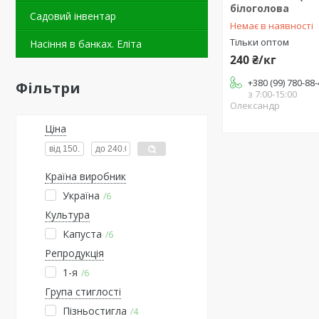
білоголова
Садовий інвентар
Немає в наявності
Тільки оптом
Насіння в банках. Еліта
240 ₴/кг
+380 (99) 780-88
Фільтри
з 7:00-15:00
Олександр
Ціна
Країна виробник
Україна
6
Культура
Капуста
6
Репродукція
1-я
6
Група стиглості
Пізньостигла
4