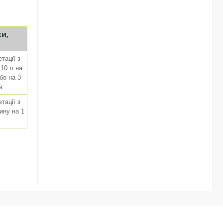
ки,
тації з
10 л на
бо на 3-
в
тації з
ину на 1