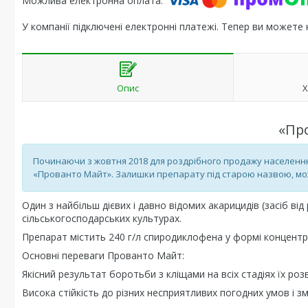
У компанії підключені електронні платежі. Тепер ви можете
Опис
Х
«Пр
Починаючи з жовтня 2018 для роздрібного продажу населенн
«Прованто Майт». Залишки препарату під старою назвою, мож
Один з найбільш дієвих і давно відомих акарицидів (засіб ві
сільськогосподарських культурах.
Препарат містить 240 г/л спиродиклофена у формі концентра
Основні переваги Прованто Майт:
Якісний результат боротьби з кліщами на всіх стадіях їх ро
Висока стійкість до різних несприятливих погодних умов і 