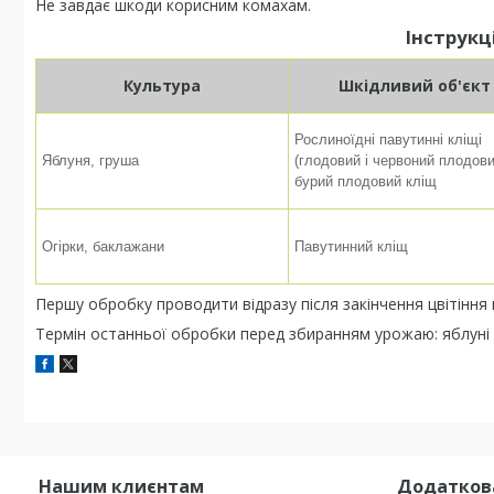
Не завдає шкоди корисним комахам.
Інструкц
Культура
Шкідливий об'єкт
Рослиноїдні павутинні кліщі
Яблуня, груша
(глодовий і червоний плодови
бурий плодовий кліщ
Огірки, баклажани
Павутинний кліщ
Першу обробку проводити відразу після закінчення цвітіння 
Термін останньої обробки перед збиранням урожаю: яблуні - 40
Нашим клиєнтам
Додатков