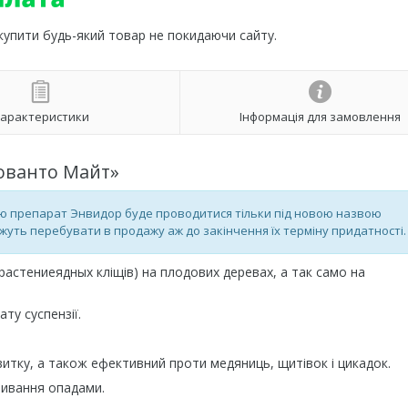
 купити будь-який товар не покидаючи сайту.
арактеристики
Інформація для замовлення
ованто Майт»
ю препарат Энвидор буде проводитися тільки під новою назвою
уть перебувати в продажу аж до закінчення їх терміну придатності.
д растениеядных кліщів) на плодових деревах, а так само на
ту суспензії.
звитку, а також ефективний проти медяниць, щитівок і цикадок.
змивання опадами.