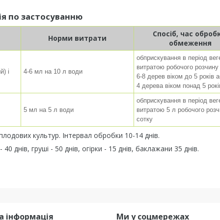
ія по застосуванню
Спосіб, час оброб
Норми витрати
обмеження
обприскування в період веге
витратою робочого розчину 
й) і
4-6 мл на 10 л води
6-8 дерев віком до 5 років а
4 дерева віком понад 5 рокі
обприскування в період веге
5 мл на 5 л води
витратою 5 л робочого розч
сотку
плодових культур. Інтервал обробки 10-14 днів.
 днів, груші - 50 днів, огірки - 15 днів, баклажани 35 днів.
а інформація
Ми у соцмережах