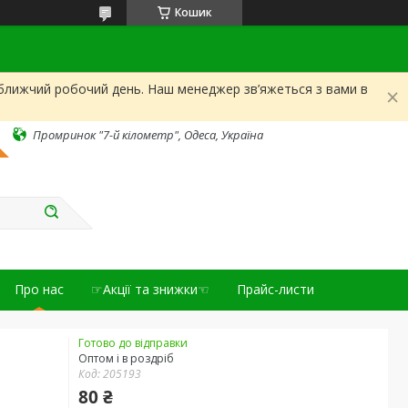
Кошик
йближчий робочий день. Наш менеджер зв’яжеться з вами в
Промринок "7-й кілометр", Одеса, Україна
Про нас
☞Акції та знижки☜
Прайс-листи
Готово до відправки
Оптом і в роздріб
Код:
205193
80 ₴