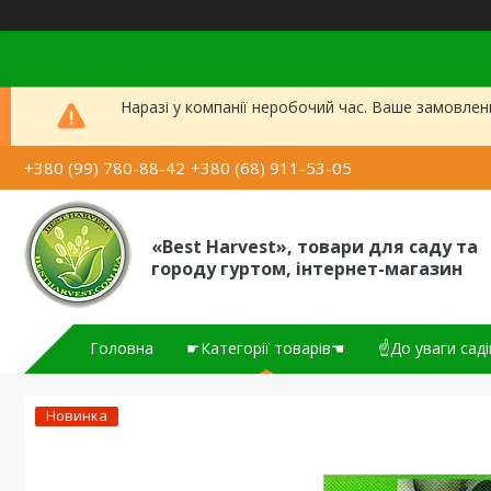
Наразі у компанії неробочий час. Ваше замовлен
+380 (99) 780-88-42
+380 (68) 911-53-05
«Best Harvest», товари для саду та
городу гуртом, інтернет-магазин
Головна
☛Категорії товарів☚
☝До уваги саді
Новинка