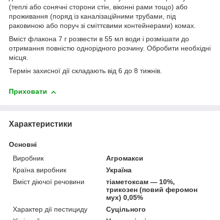
(теплі або сонячні сторони стін, віконні рами тощо) або
проживання (поряд із каналізаційними трубами, під
раковиною або поруч зі сміттєвими контейнерами) комах.
Вміст флакона 7 г розвести в 55 мл води і розмішати до
отримання повністю однорідного розчину. Обробити необхідні
місця.
Термін захисної дії складають від 6 до 8 тижнів.
Приховати
Характеристики
Основні
Виробник
Агромакси
Країна виробник
Україна
Вміст діючої речовини
тіаметоксам — 10%,
трикозен (повий феромон
мух) 0,05%
Характер дії пестициду
Суцільного