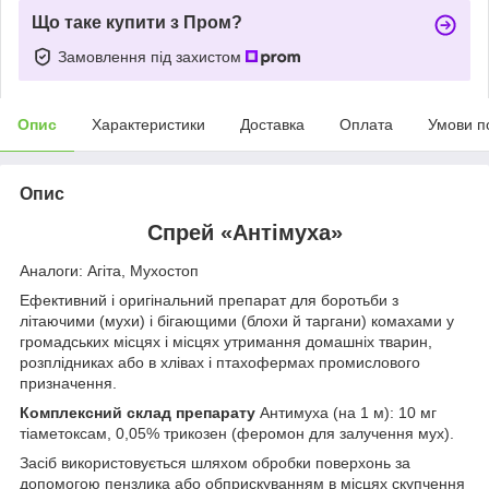
Що таке купити з Пром?
Замовлення під захистом
Опис
Характеристики
Доставка
Оплата
Умови п
Опис
Спрей «Антімуха»
Аналоги: Агіта, Мухостоп
Ефективний і оригінальний препарат для боротьби з
літаючими (мухи) і бігающими (блохи й таргани) комахами у
громадських місцях і місцях утримання домашніх тварин,
розплідниках або в хлівах і птахофермах промислового
призначення.
Комплексний склад препарату
Антимуха (на 1 м): 10 мг
тіаметоксам, 0,05% трикозен (феромон для залучення мух).
Засіб використовується шляхом обробки поверхонь за
допомогою пензлика або обприскуванням в місцях скупчення