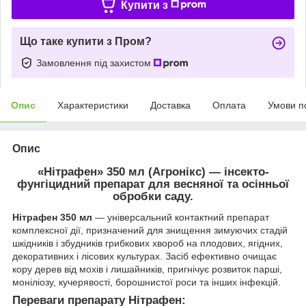
Купити з
Що таке купити з Пром?
Замовлення під захистом
Опис
Характеристики
Доставка
Оплата
Умови п
Опис
«Нітрафен» 350 мл (Агронікс)
— інсекто-
фунгіцидний препарат для весняної та осінньої
обробки саду.
Нітрафен 350 мл
— універсальний контактний препарат
комплексної дії, призначений для знищення зимуючих стадій
шкідників і збудників грибкових хвороб на плодових, ягідних,
декоративних і лісових культурах. Засіб ефективно очищає
кору дерев від мохів і лишайників, пригнічує розвиток парші,
моніліозу, кучерявості, борошнистої роси та інших інфекцій.
Переваги препарату Нітрафен: