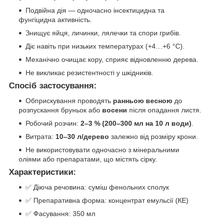
Подвійна дія — одночасно інсектицидна та
фунгіцидна активність.
Знищує яйця, личинки, лялечки та спори грибів.
Діє навіть при низьких температурах (+4…+6 °C).
Механічно очищає кору, сприяє відновленню дерева.
Не викликає резистентності у шкідників.
Спосіб застосування:
Обприскування проводять
ранньою весною
до
розпускання бруньок або
восени
після опадання листя.
Робочий розчин:
2–3 % (200–300 мл на 10 л води)
.
Витрата:
10–30 л/дерево
залежно від розміру крони.
Не використовувати одночасно з мінеральними
оліями або препаратами, що містять сірку.
Характеристики:
✅ Діюча речовина: суміш фенольних сполук
✅ Препаративна форма: концентрат емульсії (КЕ)
✅ Фасування: 350 мл