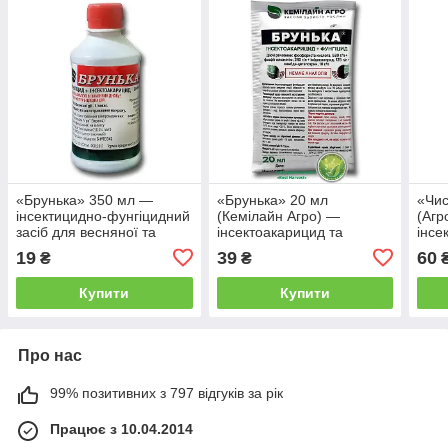
«Брунька» 350 мл —
«Брунька» 20 мл
«Чис
інсектицидно-фунгіцидний
(Кемілайн Агро) —
(Агр
засіб для весняної та
інсектоакарицид та
інсе
осінньої обробки саду
фунгіцид із стимулюючим
фунг
19
39
60
₴
₴
ефектом для саду
саду
Купити
Купити
Про нас
99% позитивних з 797 відгуків за рік
Працює з 10.04.2014