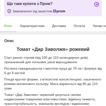
Що таке купити з Пром?
Замовлення під захистом
Опис
Характеристики
Доставка
Оплата
Умови п
Опис
Томат «Дар Заволжя» рожевий
Сорт ранніх строків (від 100 до 110 календарних днів),
призначений для польових умов вирощування.
Рослина середньоросла з висотою куща до 70 см і формує від
6 до 8 кистей.
Плоди круглої форми, з м'ясистою консистенцією, насиченого
рожево-малинового кольору. Маса варіюється від 80 до 110
грам.
Томат «Дар Заволжя» червоний цінується своїми
надвисокими товарними властивостями: відмінну лежкість,
транспортабельність, зовнішнім виглядом і відмінними