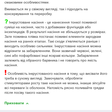
смаковими особливостями.
Вживається як у свіжому вигляді, так і підходить на
консервування та переробку.
Інкрустоване насіння - це нанесення тонкої поживної
суміші на насіння, часто з добавками фунгіцидів або
інсектицидів. В результаті насіння не збільшується у розмірах.
Зате поживна плівка постачає поживні елементи зародкам
насіння на ранніх етапах. Такі сходи з'являються раніше і
виходить особливо сильними. Інкрустоване насіння можна
відрізнити за забарвленням. Вони зазвичай червоні, зелені,
сині або пофарбовані інші яскраві кольори. Забарвлення
залежить від обраного барвника і не говорить про якість
насіння.
Особливість інкрустованого насіння в тому, що висівати його
треба в сухому вигляді. Замочувати, обробляти
стимуляторами росту таке насіння не можна, інакше зіпсуйте
всі переваги їх оболонок. Натомість рясно поливайте грядки
після посіву такого насіння.
Приховати