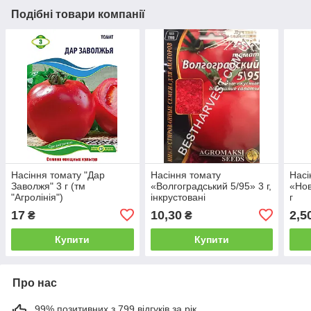
Подібні товари компанії
Насіння томату "Дар
Насіння томату
Насі
Заволжя" 3 г (тм
«Волгоградський 5/95» 3 г,
«Нов
"Агролінія")
інкрустовані
г
17
10,30
2,5
₴
₴
Купити
Купити
Про нас
99% позитивних з 799 відгуків за рік