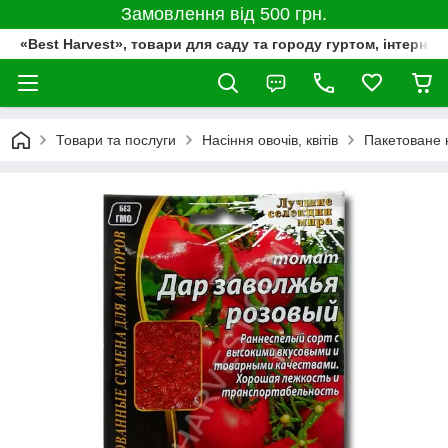
Замовлення від 500 грн.
«Best Harvest», товари для саду та городу гуртом, інтернет
Товари та послуги
Насіння овочів, квітів
Пакетоване 