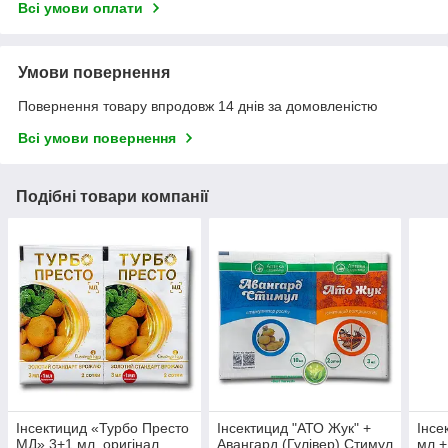
Всі умови оплати
Умови повернення
Повернення товару впродовж 14 днів за домовленістю
Всі умови повернення
Подібні товари компанії
Інсектицид «Турбо Престо
Інсектицид "АТО Жук" +
Інсе
МД» 3+1 мл, оригінал
Авангард (Гулівер) Стимул
мл +