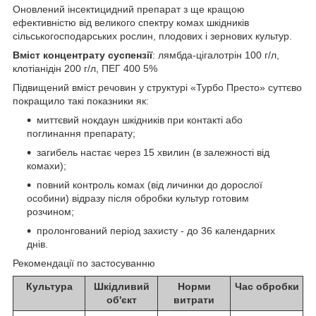
Оновлений інсектицидний препарат з ще кращою
ефективністю від великого спектру комах шкідників
сільськогосподарських рослин, плодових і зернових культур.
Вміст концентрату суспензії
: лямбда-цігалотрін 100 г/л,
клотіанідін 200 г/л, ПЕГ 400 5%
Підвищений вміст речовин у структурі «Турбо Престо» суттєво
покращило такі показники як:
миттєвий нокдаун шкідників при контакті або
поглинання препарату;
загибель настає через 15 хвилин (в залежності від
комахи);
повний контроль комах (від личинки до дорослої
особини) відразу після обробки культур готовим
розчином;
пролонгований період захисту - до 36 календарних
днів.
Рекомендації по застосуванню
Культура
Шкідливий
Норми
Час обробки
об'єкт
витрати