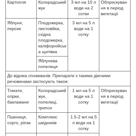
Картопля
Колорадський
3 мл на 10 л
Обприскуван
жук
води на 2
ня в період
сотки
вегетації
Яблуня,
Плодожерка,
3 мл на 5 л
персик
листовійка,
води на 1
східна
сотку
плодожерка,
каліфорнійськ
а щитівка
Яблунева
попелиця
До відома споживачів. Препарати з такими діючими
речовинами застосують також:
Томати,
Колорадський
1 мл на 5 л
Обприскуван
огірки,
жук,
води на 1
ня в період
баклажани
попелиці,
сотку
вегетації
трипси
Пшениця,
Комплекс
1.5-2 мл на 5
сорго, ріпак
шкідників
л води на 1
сотку