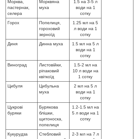
Морква,
Морквяна
1.5 на 3-5 л
пастернак,
муха
води на 1
селера
сотку
Горох
Попелиця,
1.25 мл на 5
гороховий
л води на 1
зерноїд
сотку
Диня
Динна муха
1.5 мл на 5 л
води на 1
сотку
Виноград
Листовійки,
1.5-2 мл на
ріпаковий
10 л води на
квіткоїд
1 сотку
Цибуля
Цибульна
2 мл на 5 л
муха
води на 1
сотку
Цукрові
Бурякова
1.2-1.5 мл на
буряки
блішки,
5 л води на 1
щитоноска,
сотку
попелиця
Кукурудза
Стебловий
2-3 мл на 7 л