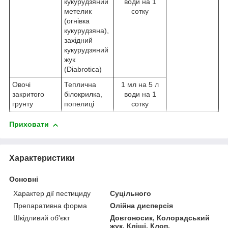
кукурудзяний
води на 1
метелик
сотку
(огнівка
кукурудзяна),
західний
кукурудзяний
жук
(Diabrotica)
Овочі
Теплична
1 мл на 5 л
закритого
білокрилка,
води на 1
грунту
попелиці
сотку
Приховати
Характеристики
Основні
Характер дії пестициду
Суцільного
Препаративна форма
Олійна дисперсія
Шкідливий об'єкт
Довгоносик, Колорадський
жук, Кліщі, Клоп,