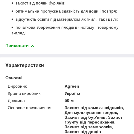
захист від появи бур'янів;
оптимальна пропускна здатність для води і повітря;
відсутність освіти під матеріалом як гнилі, так і цвілі;
початкова збереження плодів в чистому і товарному
вигляді.
Приховати
Характеристики
Основні
Виробник
Agreen
Країна виробник
Україна
Довжина
50 м
Основне призначення
Захист від комах-шкідників,
Для мульчування грядок,
Захист від бур'янів, Захист
грунту від пересихання,
Захист від заморозків,
Захист від дощів