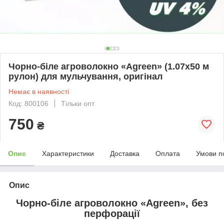
Чорно-біле агроволокно «Agreen» (1.07х50 м
рулон) для мульчування, оригінал
Немає в наявності
Код: 800106
Тільки опт
750
₴
Опис
Характеристики
Доставка
Оплата
Умови п
Опис
Чорно-біле агроволокно «Agreen», без
перфорації