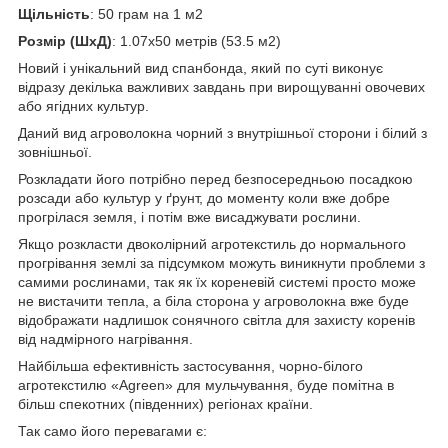
Щільність
: 50 грам на 1 м
2
Розмір (ШхД)
: 1.07х50 метрів (53.5 м
2
)
Новий і унікальний вид спанбонда, який по суті виконує
відразу декілька важливих завдань при вирощуванні овочевих
або ягідних культур.
Даний вид агроволокна чорний з внутрішньої сторони і білий з
зовнішньої.
Розкладати його потрібно перед безпосередньою посадкою
розсади або культур у ґрунт, до моменту коли вже добре
прогрілася земля, і потім вже висаджувати рослини.
Якщо розкласти двоколірний агротекстиль до нормального
прогрівання землі за підсумком можуть виникнути проблеми з
самими рослинами, так як їх кореневій системі просто може
не вистачити тепла, а біла сторона у агроволокна вже буде
відображати надлишок сонячного світла для захисту коренів
від надмірного нагрівання.
Найбільша ефективність застосування, чорно-білого
агротекстилю «Agreen» для мульчування, буде помітна в
більш спекотних (південних) регіонах країни.
Так само його перевагами є: