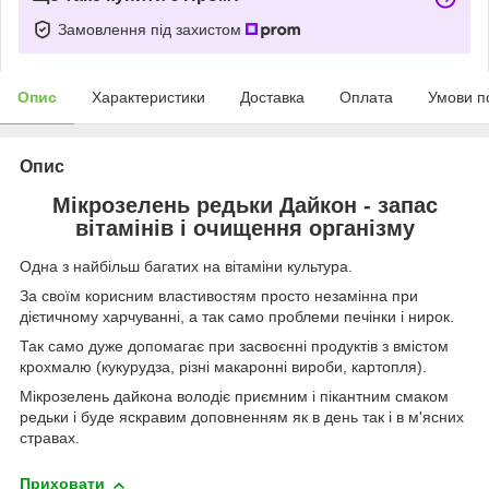
Замовлення під захистом
Опис
Характеристики
Доставка
Оплата
Умови п
Опис
Мікрозелень редьки Дайкон - запас
вітамінів і очищення організму
Одна з найбільш багатих на вітаміни культура.
За своїм корисним властивостям просто незамінна при
дієтичному харчуванні, а так само проблеми печінки і нирок.
Так само дуже допомагає при засвоєнні продуктів з вмістом
крохмалю (кукурудза, різні макаронні вироби, картопля).
Мікрозелень дайкона володіє приємним і пікантним смаком
редьки і буде яскравим доповненням як в день так і в м'ясних
стравах.
Приховати