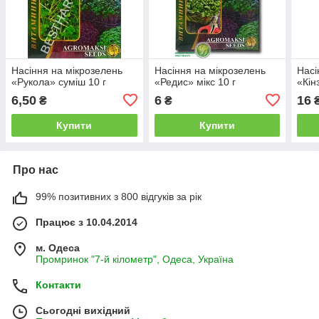
Насіння на мікрозелень
Насіння на мікрозелень
Насі
«Рукола» суміш 10 г
«Редис» мікс 10 г
«Кін
6,50
6
16
₴
₴
Купити
Купити
Про нас
99% позитивних з 800 відгуків за рік
Працює з 10.04.2014
м. Одеса
Промринок "7-й кілометр", Одеса, Україна
Контакти
Сьогодні вихідний