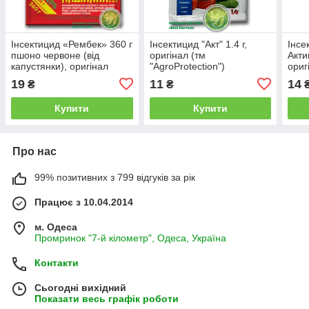
Інсектицид «Рембек» 360 г
Інсектицид "Акт" 1.4 г,
Інсе
пшоно червоне (від
оригінал (тм
Акти
капустянки), оригінал
"AgroProtection")
ориг
19
11
14
₴
₴
Купити
Купити
Про нас
99% позитивних з 799 відгуків за рік
Працює з 10.04.2014
м. Одеса
Промринок "7-й кілометр", Одеса, Україна
Контакти
Сьогодні вихідний
Показати весь графік роботи