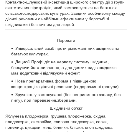
Контактно-шлунковий інсектицид широкого спектру дії з групи
синтетичних піретроїдів, який застосовується на багатьох
сільськогосподарських культурах. Завдяки особливому складу
діючої речовини є найбільш ефективним у боротьбі зі
шкідниками і безпечним для людей.
Переваги
Універсальний засіб проти різноманітних шкідників на
багатьох культурах.
Децис® Профі діє на нервову систему шкідника,
блокуючи його живлення, а для деяких видів шкідників
має додатковий відлякуючий ефект.
Нова препаративна форма з підвищеною
концентрацією діючої речовини (водорозчинні гранули).
Зручність у застосуванні (без неприємного запаху, без
пилу), при перевезенні,зберіганні.
Шкідливий об'єкт
Яблунева плодожерка, грушева плодожерка, східна
плодожерка, листовійки, сливова плодожерка, совки,
попелиці, цикадки, міль, білянки, блішки, клоп шкідлива