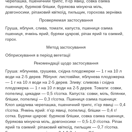
черепашка, пшеничний трипс, п'єр явиці, совка озима
пшениця, бурякові блішки, бурякова мінуюча міль,
довгоносики, ріпаковий квіткоїд, пильщик, горохова зернівка
Проверяемая застосування
Груша, яблуня, слива, томати, капуста, пшениця озима
пшениця, ячмінь ярий, буряки цукрові, ріпак ярий та озимий,
горох.
Метод застосування
Обприскування в період вегетації
Рекомендації щодо застосування
Груша: яблунева, грушева, східна плодожерки — 1 г на 10 л
води на 2-5 дерев. Яблуня: листовійки, яблунева плодожерка
— 1 г на 10 л води на 2-5 дерев. Зливу: сливова і східна
плодожерка — 1 г на 10 л води на 2-5 дерев. Томати: совки,
попелиці, цикадки — 0,5 г/сотка. Капуста: совки, міль, білянки,
блішки, попелиці — 0,3 г/сотка. Пшениця озима пшениця:
Клоп шкідлива черепашка, пшеничний трипс, п'єр явиці — 0,4
г/сотка. Ячмінь ярий: п'єр явиці, попелиці, блішки — 0,4 г/
сотка. Буряки цукрові: бурякові блішки, совка озима пшениця,
бурякова мінуюча міль, довгоносики — 0,5-1,0 г/сотка. Ріпак
ярий та озимий: ріпаковий квіткоїд, пильщик — 0,7 г/сотка.