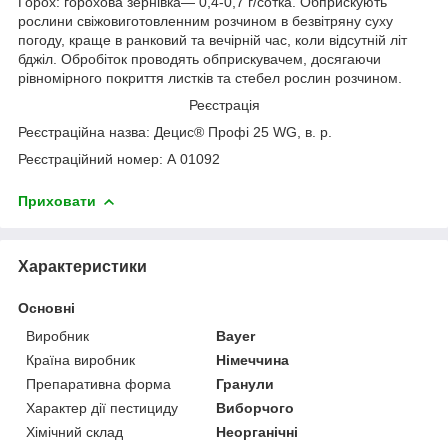
Горох: горохова зернівка— 0,4-0,7 г/сотка. Обприскують
рослини свіжовиготовленним розчином в безвітряну суху
погоду, краще в ранковий та вечірній час, коли відсутній літ
бджіл. Обробіток проводять обприскувачем, досягаючи
рівномірного покриття листків та стебел рослин розчином.
Реєстрація
Реєстраційна назва: Децис® Профі 25 WG, в. р.
Реєстраційний номер: А 01092
Приховати
Характеристики
Основні
Виробник
Bayer
Країна виробник
Німеччина
Препаративна форма
Гранули
Характер дії пестициду
Виборчого
Хімічний склад
Неорганічні