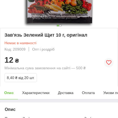
Зав'язь Зелений Щит 10 г, оригінал
Немає в наявності
Код: 209009
Опт і роздріб
12
₴
Мінімальна сума замовлення на сайті — 500 ₴
8,40 ₴
від 20 шт.
Опис
Характеристики
Доставка
Оплата
Умови п
Опис