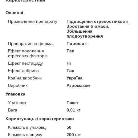
Основні
Призначення препарату
Підвищення стресостійкості,
Зростання біомаси,
Збільшення
плодоутворення
Препаративна форма
Порошок
Ефект подолання
Так
стресових факторів
Ефект пестициду
Ні
Ефект добрива
Так
Країна виробник
Україна
Виробник
Агромакси
Упаковка
Упаковка
Пакет
Вага
0.01 кг
Користувацькі характеристики
Кількість в упаковці
50
Кількість в ящику
200 шт