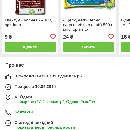
Квантум «Корневін» 10 г,
«Щелкунчик» зерно
Бурш
оригінал
(червоний+зелений) 500 г
тм "
мікс, оригінал
9
24
16
₴
₴
Купити
Купити
Про нас
99% позитивних з 799 відгуків за рік
Працює з 10.04.2014
м. Одеса
Промринок "7-й кілометр", Одеса, Україна
Контакти
Сьогодні вихідний
Показати весь графік роботи