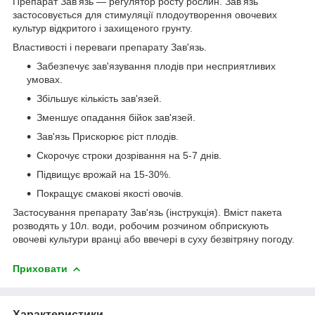
Препарат Зав'язь — регулятор росту рослин. Зав'язь
застосовується для стимуляції плодоутворення овочевих
культур відкритого і захищеного грунту.
Властивості і переваги препарату Зав'язь.
Забезпечує зав'язування плодів при несприятливих
умовах.
Збільшує кількість зав'язей.
Зменшує опадання бійок зав'язей.
Зав'язь Прискорює ріст плодів.
Скорочує строки дозрівання на 5-7 днів.
Підвищує врожай на 15-30%.
Покращує смакові якості овочів.
Застосування препарату Зав'язь (інструкція). Вміст пакета
розводять у 10л. води, робочим розчином обприскують
овочеві культури вранці або ввечері в суху безвітряну погоду.
Приховати
Характеристики