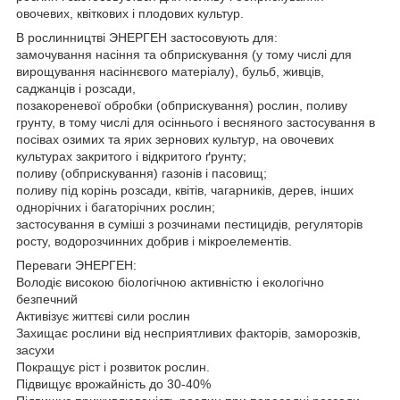
овочевих, квіткових і плодових культур.
В рослинництві ЭНЕРГЕН застосовують для:
замочування насіння та обприскування (у тому числі для
вирощування насіннєвого матеріалу), бульб, живців,
саджанців і розсади,
позакореневої обробки (обприскування) рослин, поливу
грунту, в тому числі для осіннього і весняного застосування в
посівах озимих та ярих зернових культур, на овочевих
культурах закритого і відкритого ґрунту;
поливу (обприскування) газонів і пасовищ;
поливу під корінь розсади, квітів, чагарників, дерев, інших
однорічних і багаторічних рослин;
застосування в суміші з розчинами пестицидів, регуляторів
росту, водорозчинних добрив і мікроелементів.
Переваги ЭНЕРГЕН:
Володіє високою біологічною активністю і екологічно
безпечний
Активізує життєві сили рослин
Захищає рослини від несприятливих факторів, заморозків,
засухи
Покращує ріст і розвиток рослин.
Підвищує врожайність до 30-40%