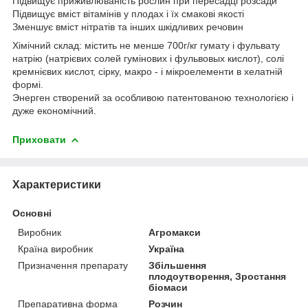
Підвищує приживлюваність рослин при пересадці розсади
Підвищує вміст вітамінів у плодах і їх смакові якості
Зменшує вміст нітратів та інших шкідливих речовин
Хімічний склад: містить не менше 700г/кг гумату і фульвату
натрію (натрієвих солей гумінових і фульвовых кислот), солі
кремнієвих кислот, сірку, макро - і мікроелементи в хелатній
формі.
Энерген створений за особливою патентованою технологією і
дуже економічний.
Приховати
Характеристики
Основні
Виробник
Агромакси
Країна виробник
Україна
Призначення препарату
Збільшення
плодоутворення, Зростання
біомаси
Препаративна форма
Розчин