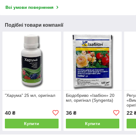
Всі умови повернення
Подібні товари компанії
"Харума" 25 мл, оригінал
Біодобриво «Ізабіон» 20
Регу
мл, оригінал (Syngenta)
«Вим
ориг
40
36
22
₴
₴
Купити
Купити