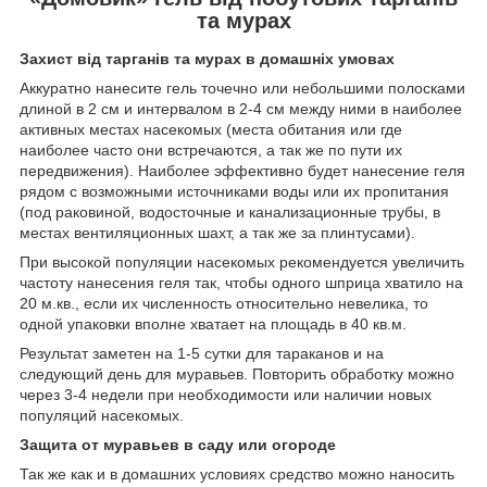
та мурах
Захист від тарганів та мурах в домашніх умовах
Аккуратно нанесите гель точечно или небольшими полосками
длиной в 2 см и интервалом в 2-4 см между ними в наиболее
активных местах насекомых (места обитания или где
наиболее часто они встречаются, а так же по пути их
передвижения). Наиболее эффективно будет нанесение геля
рядом с возможными источниками воды или их пропитания
(под раковиной, водосточные и канализационные трубы, в
местах вентиляционных шахт, а так же за плинтусами).
При высокой популяции насекомых рекомендуется увеличить
частоту нанесения геля так, чтобы одного шприца хватило на
20 м.кв., если их численность относительно невелика, то
одной упаковки вполне хватает на площадь в 40 кв.м.
Результат заметен на 1-5 сутки для тараканов и на
следующий день для муравьев. Повторить обработку можно
через 3-4 недели при необходимости или наличии новых
популяций насекомых.
Защита от муравьев в саду или огороде
Так же как и в домашних условиях средство можно наносить