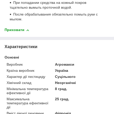
При попадании средства на кожный покров
тщательно вымыть проточной водой.
После обрабатывания обязательно помыть руки с
мылом.
Приховати
Характеристики
Основні
Виробник
Агромакси
Країна виробник
Україна
Характер дії пестициду
Суцільного
Хімічний склад
Неорганічні
Мінімальна температура
8 град.
ефективної дії
Максимальна
25 град.
температура ефективної
дії
Вміст діючої речовини
фіпроніл