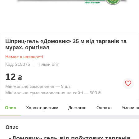
Шприц-гель «Домовик» 35 м від тарганів та
мурах, оригінал
Немає в наявності
Код: 215075
Тільки опт
12
₴
Мінімальне замовлення — 9 шт.
Мінімальна сума замовлення на сайті — 500 ₴
Опис
Характеристики
Доставка
Оплата
Умови п
Опис
«Домовик» гель від побутових тарганів