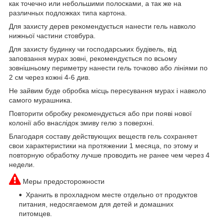
как точечно или небольшими полосками, а так же на
различных подложках типа картона.
Для захисту дерев рекомендується нанести гель навколо
нижньої частини стовбура.
Для захисту будинку чи господарських будівель, від
заповзання мурах зовні, рекомендується по всьому
зовнішньому периметру нанести гель точково або лініями по
2 см через кожні 4-6 див.
Не зайвим буде обробка місць пересування мурах і навколо
самого мурашника.
Повторити обробку рекомендується або при появі нової
колонії або внаслідок змиву гелю з поверхні.
Благодаря составу действующих веществ гель сохраняет
свои характеристики на протяжении 1 месяца, по этому и
повторную обработку лучше проводить не ранее чем через 4
недели.
Меры предосторожности
Хранить в прохладном месте отдельно от продуктов
питания, недосягаемом для детей и домашних
питомцев.