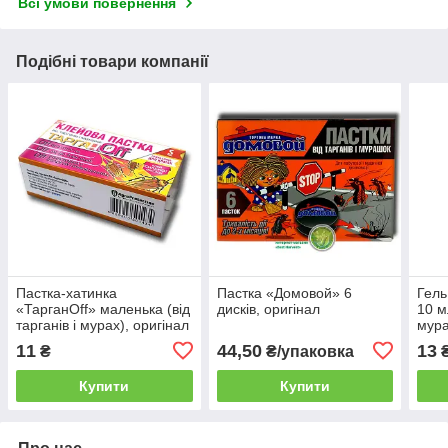
Всі умови повернення
Подібні товари компанії
Пастка-хатинка
Пастка «Домовой» 6
Гель
«ТарганOff» маленька (від
дисків, оригінал
10 м
тарганів і мурах), оригінал
мура
11
44,50
13
₴
₴/упаковка
Купити
Купити