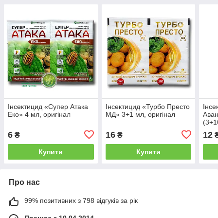
Інсектицид «Супер Атака
Інсектицид «Турбо Престо
Інсе
Еко» 4 мл, оригінал
МД» 3+1 мл, оригінал
Аван
(3+1
6
16
12
₴
₴
Купити
Купити
Про нас
99% позитивних з 798 відгуків за рік
Працює з 10.04.2014