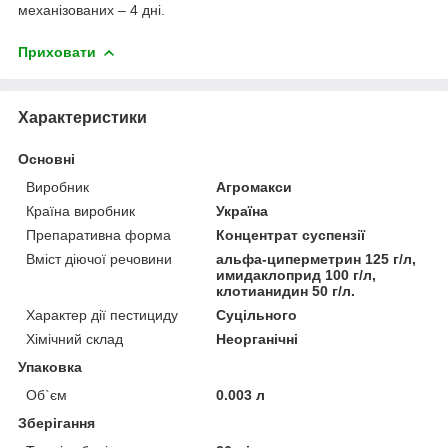
механізованих – 4 дні.
Приховати
Характеристики
Основні
Виробник
Агромакси
Країна виробник
Україна
Препаративна форма
Концентрат суспензії
Вміст діючої речовини
альфа-циперметрин 125 г/л,
имидаклоприд 100 г/л,
клотианидин 50 г/л.
Характер дії пестициду
Суцільного
Хімічний склад
Неорганічні
Упаковка
Об`єм
0.003 л
Зберігання