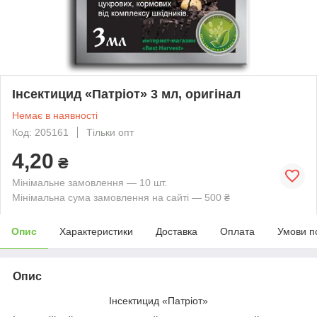
Інсектицид «Патріот» 3 мл, оригінал
Немає в наявності
Код: 205161
Тільки опт
4,20
₴
Мінімальне замовлення — 10 шт.
Мінімальна сума замовлення на сайті — 500 ₴
Опис
Характеристики
Доставка
Оплата
Умови п
Опис
Інсектицид «Патріот»