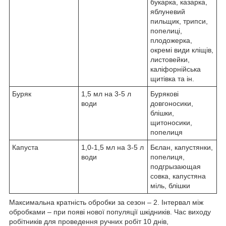
букарка, казарка,
яблуневий
пильщик, трипси,
попелиці,
плодожерка,
окремі види кліщів,
листовейки,
каліфорнійська
щитівка та ін.
Буряк
1,5 мл на 3-5 л
Бурякові
води
довгоносики,
блішки,
щитоносики,
попелиця
Капуста
1,0-1,5 мл на 3-5 л
Бєлан, капустянки,
води
попелиця,
подгрызающая
совка, капустяна
міль, блішки
Максимальна кратність обробки за сезон – 2. Інтервал між
обробками – при появі нової популяції шкідників. Час виходу
робітників для проведення ручних робіт 10 днів,