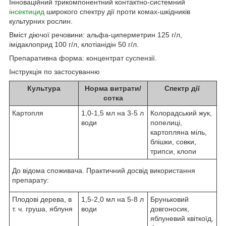
Інноваційний трикомпонентний контактно-системний
інсектицид
широкого спектру дії проти комах-шкідників
культурних рослин.
Вміст діючої речовини: альфа-циперметрин 125 г/л,
імідаклоприд 100 г/л, клотіанідін 50 г/л.
Препаративна форма: концентрат суспензії.
Інструкція по застосуванню
Культура
Норма витрати/
Спектр дії
сотка
Картопля
1,0-1,5 мл на 3-5 л
Колорадський жук,
води
попелиці,
картопляна міль,
блішки, совки,
трипси, клопи
До відома споживача. Практичний досвід використання
препарату:
Плодові дерева, в
1,5-2,0 мл на 5-8 л
Бруньковий
т. ч. груша, яблуня
води
довгоносик,
яблуневий квіткоїд,