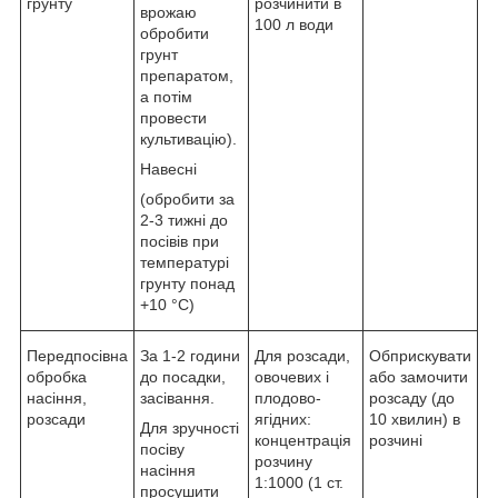
грунту
розчинити в
врожаю
100 л води
обробити
грунт
препаратом,
а потім
провести
культивацію).
Навесні
(обробити за
2-3 тижні до
посівів при
температурі
грунту понад
+10 °С)
Передпосівна
За 1-2 години
Для розсади,
Обприскувати
обробка
до посадки,
овочевих і
або замочити
насіння,
засівання.
плодово-
розсаду (до
розсади
ягідних:
10 хвилин) в
Для зручності
концентрація
розчині
посіву
розчину
насіння
1:1000 (1 ст.
просушити