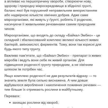
а впливає на першопричину хвороби, створюючи нову,
здорову і природну мікросередовище в збіднілої грунті,
баланс якої був порушений неправильним використанням
або надмірною кількістю хімічних добрив. Адже саме
мікроорганізми, які живуть у ґрунті, роблять її родючою,
насичуючи її живильними речовинами самим природним
чином.
Мікроорганізми, що входять до складу «Байкал-Эмбио» - це
складний і збалансований комплекс великої кількості живих
бактерій, амінокислот, ферментів. Тому, вони так корисні для
будь-якого типу грунту.
Важливо пам'ятати, що «Байкал-Эмбио» - препарат із живих
мікробів і ведуть вони себе як живий організм. Для
підвищення родючості грунту природним, а не хімічним
шляхом їм потрібен час.
Якщо комплекс родючості не дав результатів відразу — то
значить земля була сильно виснажена. А чим довше
відбувалося вироблення і накопичення поживних речовин —
тим більше їх отримають рослини в майбутньому.
Переваги:
захищає рослини від хвороб;