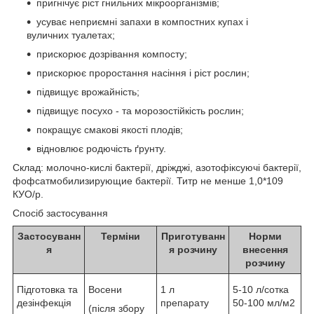
пригнічує ріст гнильних мікроорганізмів;
усуває неприємні запахи в компостних купах і
вуличних туалетах;
прискорює дозрівання компосту;
прискорює проростання насіння і ріст рослин;
підвищує врожайність;
підвищує посухо - та морозостійкість рослин;
покращує смакові якості плодів;
відновлює родючість ґрунту.
Склад: молочно-кислі бактерії, дріжджі, азотофіксуючі бактерії,
фофсатмобилизирующие бактерії. Титр не менше 1,0*10
9
КУО/р.
Спосіб застосування
Застосуванн
Терміни
Приготуванн
Норми
я
я розчину
внесення
розчину
Підготовка та
Восени
1 л
5-10 л/сотка
дезінфекція
препарату
50-100 мл/м
2
(після збору