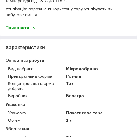
температурі від +3°С до +15°С.
Утилізація: порожню використану тару утилізувати як
побутове сміття.
Приховати
Характеристики
Основні атрибути
Вид добрива
Мікродобриво
Препаративна форма
Розчин
Концентрована форма
Так
добрива
Виробник
Белагро
Упаковка
Упаковка
Пластикова тара
Об`єм
1 л
Зберігання