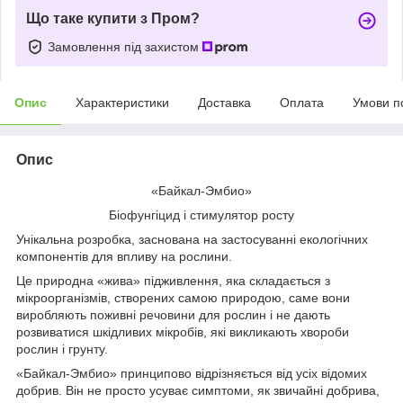
Що таке купити з Пром?
Замовлення під захистом
Опис
Характеристики
Доставка
Оплата
Умови п
Опис
«Байкал-Эмбио»
Біофунгіцид і стимулятор росту
Унікальна розробка, заснована на застосуванні екологічних
компонентів для впливу на рослини.
Це природна «жива» підживлення, яка складається з
мікроорганізмів, створених самою природою, саме вони
виробляють поживні речовини для рослин і не дають
розвиватися шкідливих мікробів, які викликають хвороби
рослин і грунту.
«Байкал-Эмбио» принципово відрізняється від усіх відомих
добрив. Він не просто усуває симптоми, як звичайні добрива,