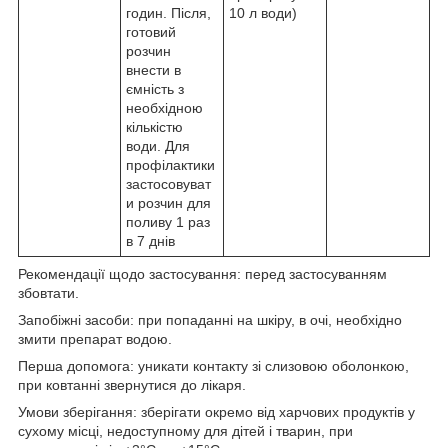
годин. Після,
10 л води)
готовий
розчин
внести в
ємність з
необхідною
кількістю
води. Для
профілактики
застосовуват
и розчин для
поливу 1 раз
в 7 днів
Рекомендації щодо застосування: перед застосуванням
збовтати.
Запобіжні засоби: при попаданні на шкіру, в очі, необхідно
змити препарат водою.
Перша допомога: уникати контакту зі слизовою оболонкою,
при ковтанні звернутися до лікаря.
Умови зберігання: зберігати окремо від харчових продуктів у
сухому місці, недоступному для дітей і тварин, при