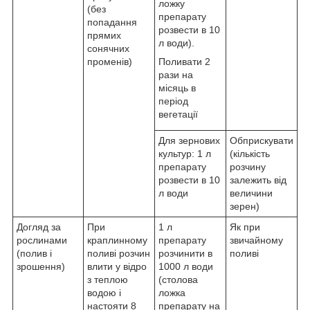
ложку
(без
препарату
попадання
розвести в 10
прямих
л води).
сонячних
променів)
Поливати 2
рази на
місяць в
період
вегетації
Для зернових
Обприскувати
культур: 1 л
(кількість
препарату
розчину
розвести в 10
залежить від
л води
величини
зерен)
Догляд за
При
1 л
Як при
рослинами
краплинному
препарату
звичайному
(полив і
поливі розчин
розчинити в
поливі
зрошення)
влити у відро
1000 л води
з теплою
(столова
водою і
ложка
настояти 8
препарату на