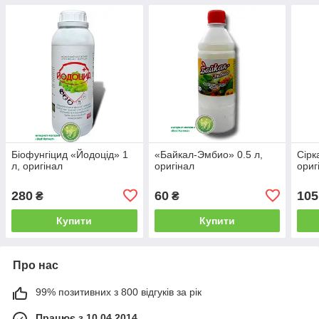
Біофунгіцид «Йодоцід» 1
«Байкал-Эмбио» 0.5 л,
Сірк
л, оригінал
оригінал
ориг
280
60
105
₴
₴
Купити
Купити
Про нас
99% позитивних з 800 відгуків за рік
Працює з 10.04.2014