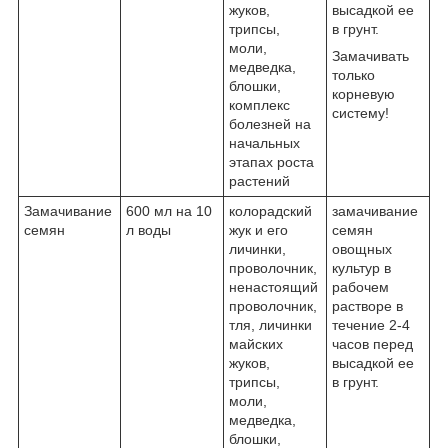
жуков,
высадкой ее
трипсы,
в грунт.
моли,
Замачивать
медведка,
только
блошки,
корневую
комплекс
систему!
болезней на
начальных
этапах роста
растений
Замачивание
600 мл на 10
колорадский
замачивание
семян
л воды
жук и его
семян
личинки,
овощных
проволочник,
культур в
ненастоящий
рабочем
проволочник,
растворе в
тля, личинки
течение 2-4
майских
часов перед
жуков,
высадкой ее
трипсы,
в грунт.
моли,
медведка,
блошки,