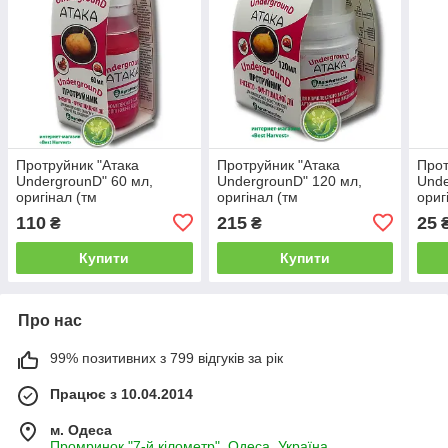
Протруйник "Атака
Протруйник "Атака
Прот
UndergrounD" 60 мл,
UndergrounD" 120 мл,
Unde
оригінал (тм
оригінал (тм
ориг
"AgroProtection")
"AgroProtection")
"Agr
110
215
25
₴
₴
Купити
Купити
Про нас
99% позитивних з 799 відгуків за рік
Працює з 10.04.2014
м. Одеса
Промринок "7-й кілометр", Одеса, Україна