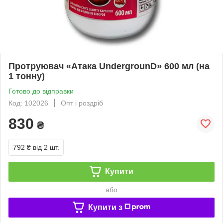
Протруювач «Атака UndergrounD» 600 мл (на
1 тонну)
Готово до відправки
Код: 102026
Опт і роздріб
830
₴
792 ₴
від 2 шт.
Купити
або
Купити з