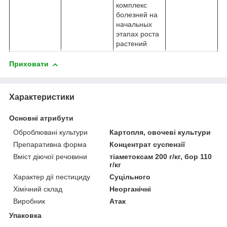
комплекс
болезней на
начальных
этапах роста
растений
Приховати
Характеристики
Основні атрибути
Оброблювані культури
Картопля, овочеві культури
Препаративна форма
Концентрат суспензії
Вміст діючої речовини
тіаметоксам 200 г/кг, бор 110
г/кг
Характер дії пестициду
Суцільного
Хімічний склад
Неорганічні
Виробник
Атак
Упаковка