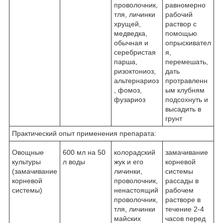
проволочник,
равномерно
тля, личинки
рабочий
хрущей,
раствор с
медведка,
помощью
обычная и
опрыскивател
серебристая
я,
парша,
перемешать,
ризоктониоз,
дать
альтернариоз
протравленн
, фомоз,
ым клубням
фузариоз
подсохнуть и
высадить в
грунт
Практический опыт применения препарата:
Овощные
600 мл на 50
колорадский
замачивание
культуры
л воды
жук и его
корневой
(замачивание
личинки,
системы
корневой
проволочник,
рассады в
системы)
ненастоящий
рабочем
проволочник,
растворе в
тля, личинки
течение 2-4
майских
часов перед