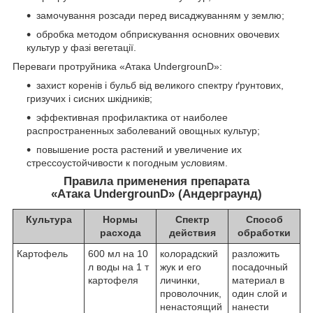
замочування розсади перед висаджуванням у землю;
обробка методом обприскування основних овочевих
культур у фазі вегетації.
Переваги протруйника «Атака UndergrounD»:
захист коренів і бульб від великого спектру ґрунтових,
гризучих і сисних шкідників;
эффективная профилактика от наиболее
распространенных заболеваний овощных культур;
повышение роста растений и увеличение их
стрессоустойчивости к погодным условиям.
Правила применения препарата
«Атака UndergrounD» (Андерграунд)
Культура
Нормы
Спектр
Способ
расхода
действия
обработки
Картофель
600 мл на 10
колорадский
разложить
л воды на 1 т
жук и его
посадочный
картофеля
личинки,
материал в
проволочник,
один слой и
ненастоящий
нанести