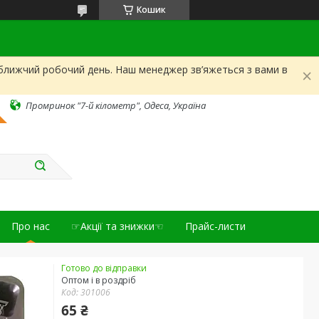
Кошик
йближчий робочий день. Наш менеджер зв’яжеться з вами в
Промринок "7-й кілометр", Одеса, Україна
Про нас
☞Акції та знижки☜
Прайс-листи
Готово до відправки
Оптом і в роздріб
Код:
301006
65 ₴