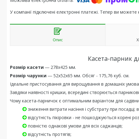
У компанії підключені електронні платежі. Тепер ви можете
Опис
Х
Касета-парник дл
Розмір касети
― 278х425 мм.
Розмір чарунки
― 52х52х65 мм. Обсяг - 175,76 куб. см.
Ідеальне пристосування для вирощування в домашніх умовах
Завдяки наявності кришки, всередині створюється парникови
Чому касета-парничок є оптимальним варіантом для садівни
зниження витрати насіння і субстрату при посадці; 
відсутність пікіровки - не пошкоджуються корені ро
повністю однакові умови для всіх саджанців;
відсутність протягів;