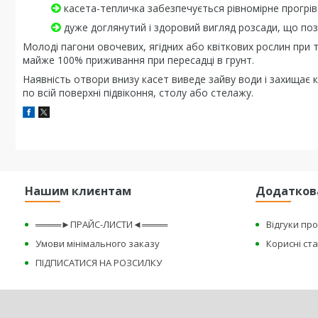
касета-тепличка забезпечується рівномірне прогріва
дуже доглянутий і здоровий вигляд розсади, що поз
Молоді пагони овочевих, ягідних або квіткових рослин при
майже 100% приживання при пересадці в грунт.
Наявність отвори внизу касет виведе зайву води і захищає к
по всій поверхні підвіконня, столу або стелажу.
Нашим клиєнтам
Додатков
════►ПРАЙС-ЛИСТИ◄════
Відгуки пр
Умови мінімального заказу
Корисні ста
ПІДПИСАТИСЯ НА РОЗСИЛКУ