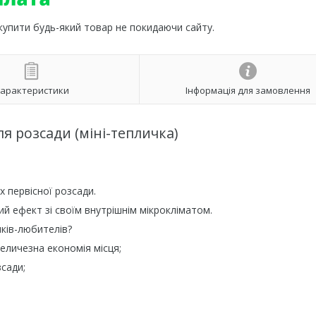
 купити будь-який товар не покидаючи сайту.
арактеристики
Інформація для замовлення
я розсади (міні-тепличка)
 первісної розсади.
й ефект зі своїм внутрішнім мікрокліматом.
ків-любителів?
величезна економія місця;
зсади;