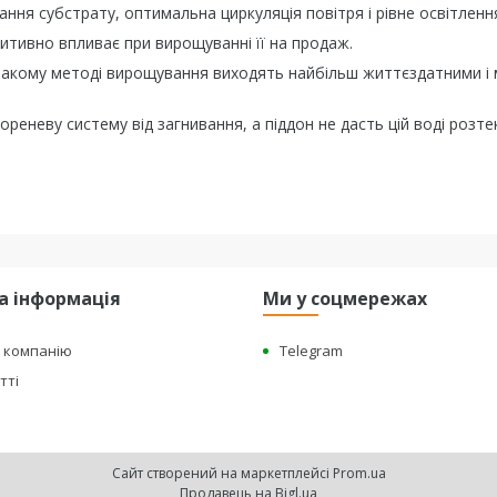
ння субстрату, оптимальна циркуляція повітря і рівне освітленн
итивно впливає при вирощуванні її на продаж.
 такому методі вирощування виходять найбільш життєздатними і
ореневу систему від загнивання, а піддон не дасть цій воді розте
а інформація
Ми у соцмережах
о компанію
Telegram
тті
Сайт створений на маркетплейсі
Prom.ua
Продавець на Bigl.ua