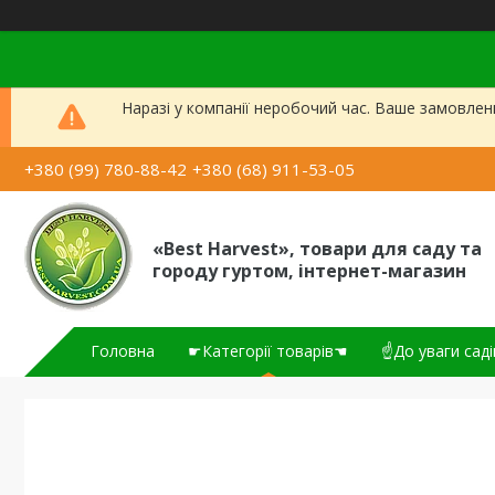
Наразі у компанії неробочий час. Ваше замовлен
+380 (99) 780-88-42
+380 (68) 911-53-05
«Best Harvest», товари для саду та
городу гуртом, інтернет-магазин
Головна
☛Категорії товарів☚
☝До уваги саді