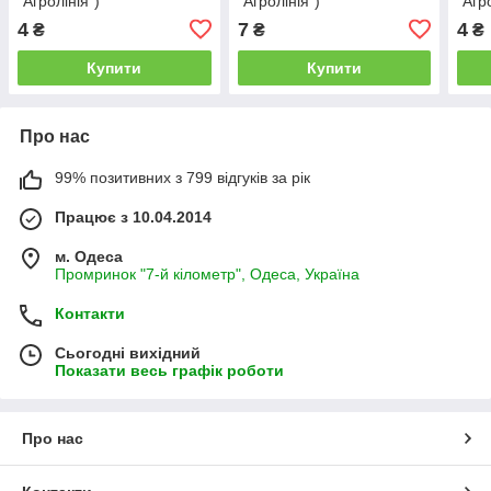
"Агролінія")
"Агролінія")
"Агр
4
7
4
₴
₴
₴
Купити
Купити
Про нас
99% позитивних з 799 відгуків за рік
Працює з 10.04.2014
м. Одеса
Промринок "7-й кілометр", Одеса, Україна
Контакти
Сьогодні вихідний
Показати весь графік роботи
Про нас