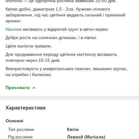
Матіола ― це однорічна рослина заввишки 20-50 див.
Квітки дрібні, діаметром 1,5 - 2см, бузково-лілового
забарвлення, під час цвітіння видають сильний і приємний
аромат.
Насіння
висівають у відкритий грунт в квітні-червні.
Добре росте на сонячних ділянках, і в півтіні.
Цвіте матіола тривало.
Для продовження періоду цвітіння маттиолу висівають
повторно через 10-15 днів.
Використовують у мавританських газонах, змішаних групах,
на клумбах і балконах.
Приховати
Характеристики
Основні
Тип рослини
Квіти
Рід рослини
Левкой (Матіола)