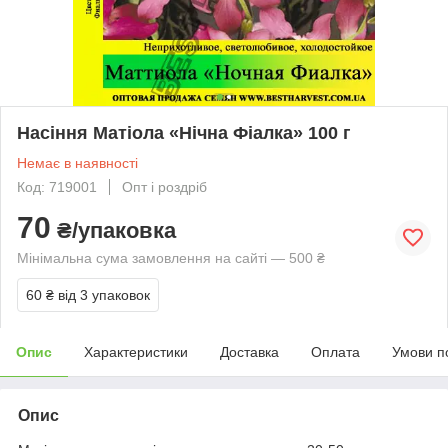
Насіння Матіола «Нічна Фіалка» 100 г
Немає в наявності
Код: 719001
Опт і роздріб
70
₴/упаковка
Мінімальна сума замовлення на сайті — 500 ₴
60 ₴
від 3 упаковок
Опис
Характеристики
Доставка
Оплата
Умови п
Опис