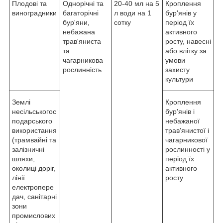
Плодові та
Однорічні та
20-40 мл на 5
Кроплення
виноградники
багаторічні
л води на 1
бур'янів у
бур'яни,
сотку
період їх
небажана
активного
трав'яниста
росту, навесні
та
або влітку за
чагарникова
умови
рослинність
захисту
культури
Землі
Кроплення
несільськогос
бур'янів і
подарського
небажаної
використання
трав'янистої і
(трамвайні та
чагарникової
залізничні
рослинності у
шляхи,
період їх
околиці доріг,
активного
лінії
росту
електропере
дач, санітарні
зони
промислових