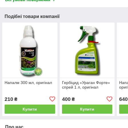
Подібні товари компанії
Напалм 300 мл, оригінал
Гербіцид «Ураган Форте»
Напа
спрей 1 л, оригінал
ориг
210
400
640
₴
₴
Купити
Купити
Про нас