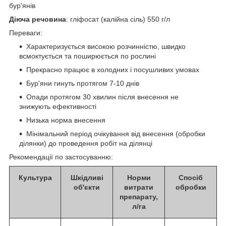
бур'янів
Діюча речовина
: гліфосат (калійна сіль) 550 г/л
Переваги:
Характеризується високою розчинністю, швидко
всмоктується та поширюється по рослині
Прекрасно працює в холодних і посушливих умовах
Бур'яни гинуть протягом 7-10 днів
Опади протягом 30 хвилин після внесення не
знижують ефективності
Низька норма внесення
Мінімальний період очікування від внесення (обробки
ділянки) до проведення робіт на ділянці
Рекомендації по застосуванню:
Культура
Шкідливі
Норми
Спосіб
об'єкти
витрати
обробки
препарату,
л/га