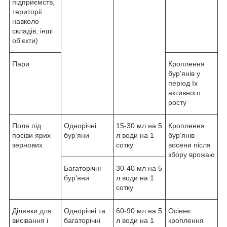
підприємств,
території
навколо
складів, інші
об'єкти)
Пари
Кроплення
бур'янів у
період їх
активного
росту
Поля під
Однорічні
15-30 мл на 5
Кроплення
посіви ярих
бур'яни
л води на 1
бур'янів
зернових
сотку
восени після
збору врожаю
Багаторічні
30-40 мл на 5
бур'яни
л води на 1
сотку
Ділянки для
Однорічні та
60-90 мл на 5
Осіннє
висівання і
багаторічні
л води на 1
кроплення