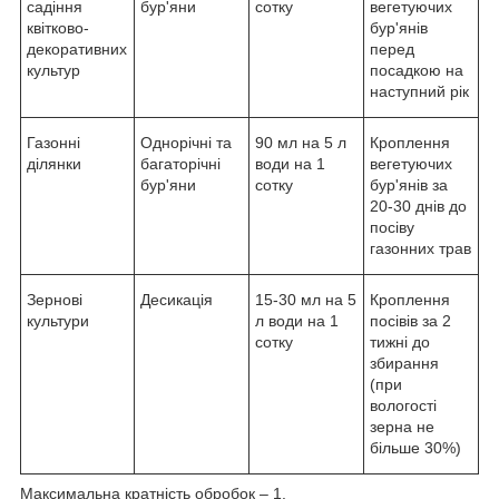
садіння
бур'яни
сотку
вегетуючих
квітково-
бур'янів
декоративних
перед
культур
посадкою на
наступний рік
Газонні
Однорічні та
90 мл на 5 л
Кроплення
ділянки
багаторічні
води на 1
вегетуючих
бур'яни
сотку
бур'янів за
20-30 днів до
посіву
газонних трав
Зернові
Десикація
15-30 мл на 5
Кроплення
культури
л води на 1
посівів за 2
сотку
тижні до
збирання
(при
вологості
зерна не
більше 30%)
Максимальна кратність обробок – 1.