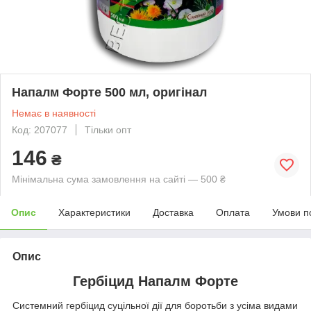
Напалм Форте 500 мл, оригінал
Немає в наявності
Код: 207077
Тільки опт
146
₴
Мінімальна сума замовлення на сайті — 500 ₴
Опис
Характеристики
Доставка
Оплата
Умови п
Опис
Гербіцид Напалм Форте
Системний гербіцид суцільної дії для боротьби з усіма видами