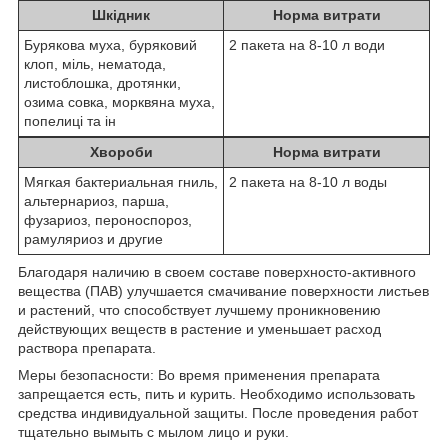
Шкідник
Норма витрати
Бурякова муха, буряковий
2 пакета на 8-10 л води
клоп, міль, нематода,
листоблошка, дротянки,
озима совка, морквяна муха,
попелиці та ін
Хвороби
Норма витрати
Мягкая бактериальная гниль,
2 пакета на 8-10 л воды
альтернариоз, парша,
фузариоз, пероноспороз,
рамуляриоз и другие
Благодаря наличию в своем составе поверхносто-активного
вещества (ПАВ) улучшается смачивание поверхности листьев
и растений, что способствует лучшему проникновению
действующих веществ в растение и уменьшает расход
раствора препарата.
Меры безопасности: Во время применения препарата
запрещается есть, пить и курить. Необходимо использовать
средства индивидуальной защиты. После проведения работ
тщательно вымыть с мылом лицо и руки.