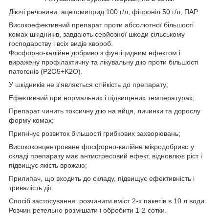
Діючі речовини: ацетомиприд 100 г/л, фіпроніл 50 г/л, ПАР
Високоефективний препарат проти абсолютної більшості
комах шкідників, завдають серйозної шкоди сільському
господарству і всіх видів хвороб.
Фосфорно-калійне добриво з фунгіцидним ефектом і
виражену профілактичну та лікувальну дію проти більшості
патогенів (P2O5+K2O).
У шкідників не з'являється стійкість до препарату;
Ефективний при нормальних і підвищених температурах;
Препарат чинить токсичну дію на яйця, личинки та дорослу
форму комах;
Пригнічує розвиток більшості грибкових захворювань;
Висококонцентроване фосфорно-калійне мікродобриво у
складі препарату має антистресовий ефект, відновлює ріст і
підвищує якість врожаю;
Прилипач, що входить до складу, підвищує ефективність і
тривалість дії.
Спосіб застосування: розчинити вміст 2-х пакетів в 10 л води.
Розчин ретельно розмішати і обробити 1-2 сотки.