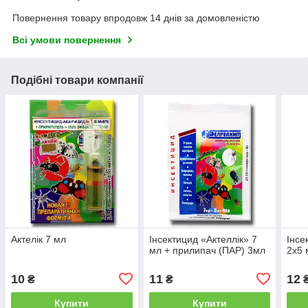
Повернення товару впродовж 14 днів за домовленістю
Всі умови повернення
Подібні товари компанії
Актелік 7 мл
Інсектицид «Актеллік» 7
Інсе
мл + прилипач (ПАР) 3мл
2х5 
10
11
12
₴
₴
Купити
Купити