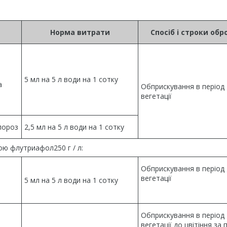
Норма витрати
Спосіб і строки обр
5 мл на 5 л води на 1 сотку
а
Обприскування в період
вегетації
пороз
2,5 мл на 5 л води на 1 сотку
ою флутриафол250 г / л:
Обприскування в період
вегетації
5 мл на 5 л води на 1 сотку
Обприскування в період
вегетації до цвітіння за 