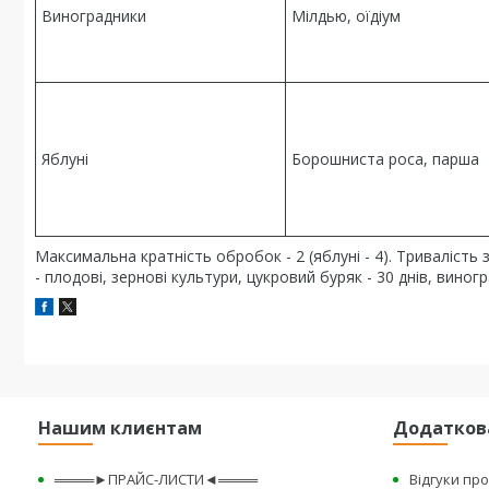
Виноградники
Мілдью, оїдіум
Яблуні
Борошниста роса, парша
Максимальна кратність обробок - 2 (яблуні - 4). Тривалість 
- плодові, зернові культури, цукровий буряк - 30 днів, виногр
Нашим клиєнтам
Додатков
════►ПРАЙС-ЛИСТИ◄════
Відгуки пр