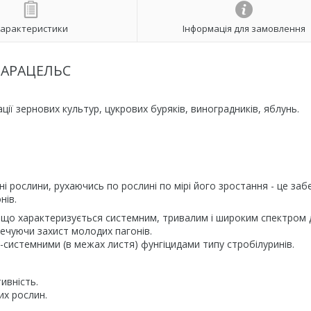
арактеристики
Інформація для замовлення
АРАЦЕЛЬС
ії зернових культур, цукрових буряків, виноградників, яблунь.
 рослини, рухаючись по рослині по мірі його зростання - це заб
нів.
що характеризується системним, тривалим і широким спектром ді
печуючи захист молодих пагонів.
системними (в межах листя) фунгіцидами типу стробілуринів.
ивність.
их рослин.