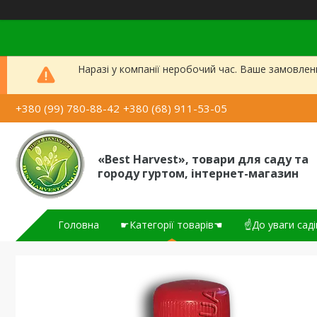
Наразі у компанії неробочий час. Ваше замовлен
+380 (99) 780-88-42
+380 (68) 911-53-05
«Best Harvest», товари для саду та
городу гуртом, інтернет-магазин
Головна
☛Категорії товарів☚
☝До уваги саді