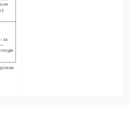
ісля
 у
― за
 ―
 плодів
я врожаю