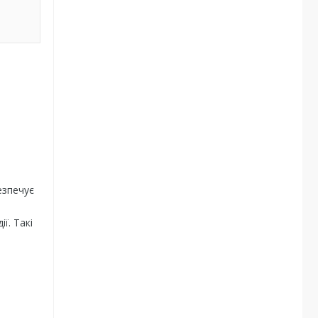
езпечує
ї. Такі