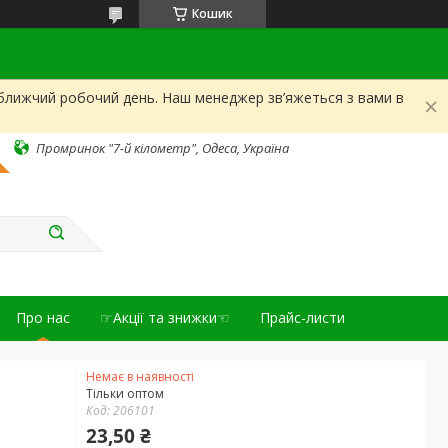
Кошик
йближчий робочий день. Наш менеджер зв’яжеться з вами в
Промринок "7-й кілометр", Одеса, Україна
Про нас
☞Акції та знижки☜
Прайс-листи
Немає в наявності
Тільки оптом
Код:
206101
23,50 ₴