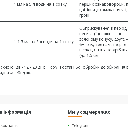
1 мл на 5 л води на 1 сотку
перших ознак хвороби, п
цвітіння до змикання ягід
гроні)
Обприскування в період
вегетації (перше ― по
зеленому конусу, друге 
1-1,5 мл на 5 л води на 1 сотку
бутону, третє-четверте
після цвітіння по дрібних
(до 1,5 см)
захисної дії - 12 - 20 днів. Термін останньої обробки до збиранн
адники - 45 днів.
а інформація
Ми у соцмережах
о компанію
Telegram