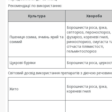
Рекомендації по використанню:
Культура
Хвороба
Борошниста роса, іржа,
септоріоз, пероноспороз,
Пшениця озима, ячмінь ярий та
фузаріоз, кореневі гнилі,
озимий
ринхоспориоз, смугаста т
сітчаста плямистості,
гельмінтоспоріоз
Цукрові буряки
Борошниста роса, церкос
Світовий досвід використання препаратів з діючою речовин
Борошниста роса, іржа,
Жито
кореневі гнилі