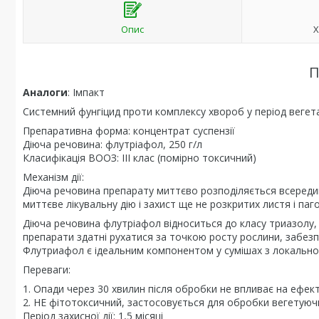
Опис
Х
П
Аналоги
: Імпакт
Системний фунгіцид проти комплексу хвороб у період вегетац
Препаративна форма: концентрат суспензії
Діюча речовина: флутріафол, 250 г/л
Класифікація ВООЗ: ІІІ клас (помірно токсичний)
Механізм дії:
Діюча речовина препарату миттєво розподіляється всередині
миттєве лікувальну дію і захист ще не розкритих листя і паго
Діюча речовина флутріафол відноситься до класу триазолу, 
препарати здатні рухатися за точкою росту рослини, забез
Флутриафол є ідеальним компонентом у сумішах з локально-
Переваги:
1. Опади через 30 хвилин після обробки не впливає на ефект
2. НЕ фітотоксичний, застосовується для обробки вегетуюч
Період захисної дії: 1,5 місяці