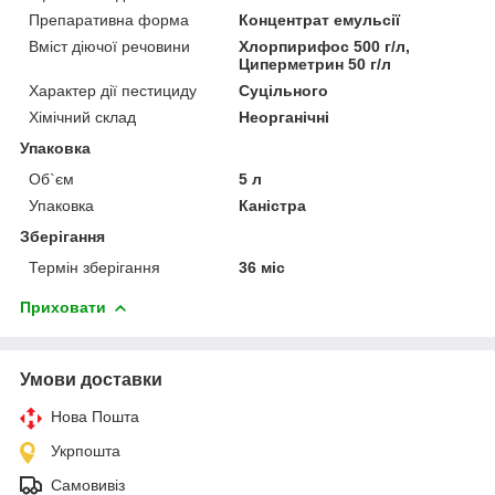
Препаративна форма
Концентрат емульсії
Вміст діючої речовини
Хлорпирифос 500 г/л,
Циперметрин 50 г/л
Характер дії пестициду
Суцільного
Хімічний склад
Неорганічні
Упаковка
Об`єм
5 л
Упаковка
Каністра
Зберігання
Термін зберігання
36 міс
Приховати
Умови доставки
Нова Пошта
Укрпошта
Самовивіз