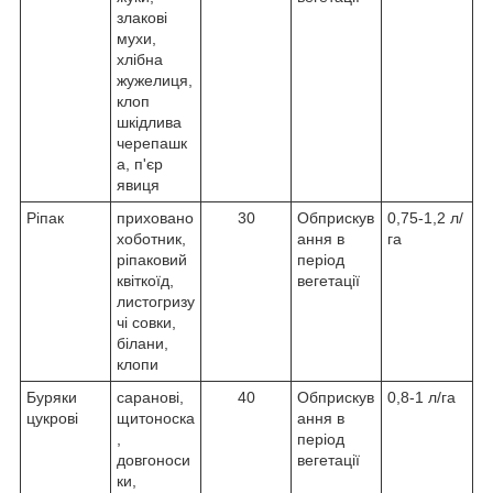
злакові
мухи,
хлібна
жужелиця,
клоп
шкідлива
черепашк
а, п'єр
явиця
Ріпак
приховано
30
Обприскув
0,75-1,2 л/
хоботник,
ання в
га
ріпаковий
період
квіткоїд,
вегетації
листогризу
чі совки,
білани,
клопи
Буряки
саранові,
40
Обприскув
0,8-1 л/га
цукрові
щитоноска
ання в
,
період
довгоноси
вегетації
ки,