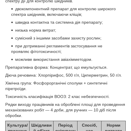
спектру дії для контролю шкідників.
двокомпонентний препарат для контролю широкого
спектра шкідників, включаючи кліщів;
швидка контактна та системна дія препарату;
низька норма витрат;
сумісний з іншими засобами захисту рослин;
при дотриманні регламентів застосування не
проявляє фітотоксичності;
можливе використання авіахімметодом.
Препаративна форма: Концентрат, що емульгується.
Діюча речовина: Хлорпірифос, 500 г/л, Циперметрин, 50 г/л.
Хімічна група: Фосфорорганічні сполуки + синтетичні
піретроїди.
Токсичність класифікація ВООЗ: 2 клас небезпечності.
Рядки виходу працівників на оброблені площі для проведення
механізованих робіт — 4 доби, для ручних — 10 діб після
обробки.
Культура/
Шкідливи
Період
Спосіб,
Норми
призначе
й об'єкт
очікуванн
час
витрати