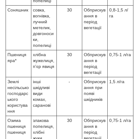
попелиці
Соняшник
совка,
30
Обприскув
0,8-1,5 л/
вогнівка,
ання в
га
лучний
період
метелик,
вегетації
довгоноси
ки,
попелиці
Пшениця
хлібна
30
Обприскув
0,75-1 л/га
яра*
жужелиця,
ання в
п'єр явиця
період
вегетації
Землі
інші
-
Обприскув
1,5 л/га
несільсько
шкідливі
ання при
господарс
види
появі
ького
комах,
шкідників
користува
саранові
ння
Озима
злакова
30
Обприскув
0,75-1 л/га
пшениця
попелиця,
ання в
пшениця
хлібні
період
жуки,
вегетації