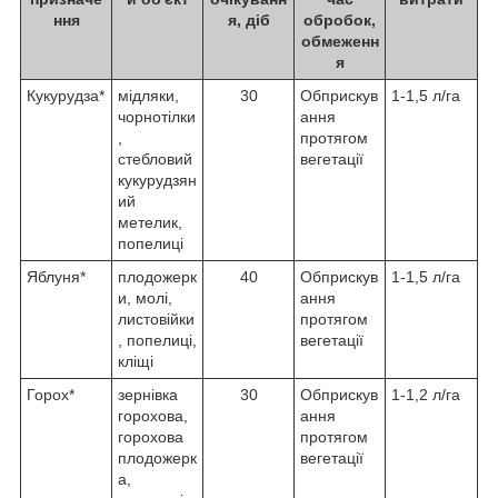
ння
я, діб
обробок,
обмеженн
я
Кукурудза*
мідляки,
30
Обприскув
1-1,5 л/га
чорнотілки
ання
,
протягом
стебловий
вегетації
кукурудзян
ий
метелик,
попелиці
Яблуня*
плодожерк
40
Обприскув
1-1,5 л/га
и, молі,
ання
листовійки
протягом
, попелиці,
вегетації
кліщі
Горох*
зернівка
30
Обприскув
1-1,2 л/га
горохова,
ання
горохова
протягом
плодожерк
вегетації
а,