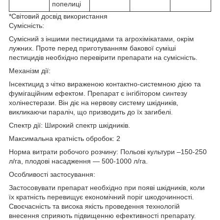
попелиці
*Світовий досвід використання
Сумісність:
Сумісний з іншими пестицидами та агрохімікатами, окрім
лужних. Проте перед приготуванням бакової суміші
пестицидів необхідно перевірити препарати на сумісність.
Механізм дії:
Інсектицид з чітко вираженою контактно-системною дією та
фумігаційним ефектом. Препарат є інгібітором синтезу
холінестерази. Він діє на нервову систему шкідників,
викликаючи параліч, що призводить до їх загибелі.
Спектр дії: Широкий спектр шкідників.
Максимальна кратність обробок: 2
Норма витрати робочого розчину: Польові культури –150-250
л/га, плодові насадження — 500-1000 л/га.
Особливості застосування:
Застосовувати препарат необхідно при появі шкідників, коли
їх кратність перевищує економічний поріг шкодочинності.
Своєчасність та висока якість проведення технологій
внесення сприяють підвищенню ефективності препарату.