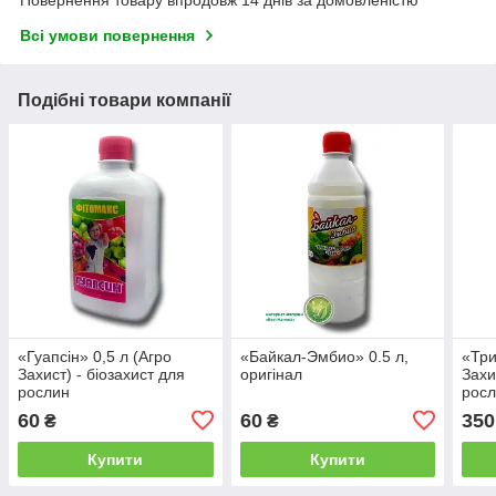
Повернення товару впродовж 14 днів за домовленістю
Всі умови повернення
Подібні товари компанії
«Гуапсін» 0,5 л (Агро
«Байкал-Эмбио» 0.5 л,
«Три
Захист) - біозахист для
оригінал
Захи
рослин
рос
60
60
350
₴
₴
Купити
Купити