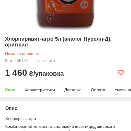
Хлорпиривит-агро 5л (аналог Нурелл-Д),
оригінал
Немає в наявності
Код: 205141
Тільки опт
1 460
₴/упаковка
Опис
Характеристики
Доставка
Оплата
Умови п
Опис
Хлорпірівіт-агро
Комбінований контактно-системний інсектицид широкого