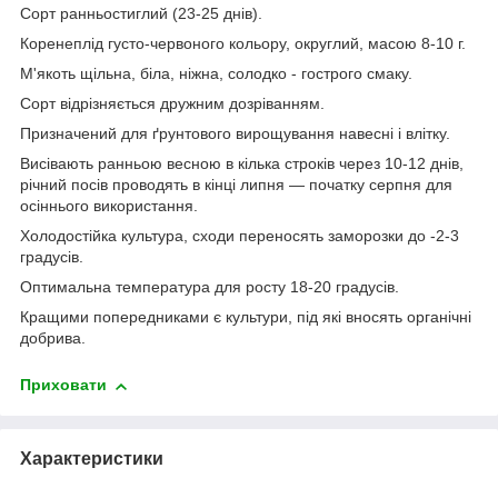
Сорт ранньостиглий (23-25 днів).
Коренеплід густо-червоного кольору, округлий, масою 8-10 г.
М'якоть щільна, біла, ніжна, солодко - гострого смаку.
Сорт відрізняється дружним дозріванням.
Призначений для ґрунтового вирощування навесні і влітку.
Висівають ранньою весною в кілька строків через 10-12 днів,
річний посів проводять в кінці липня — початку серпня для
осіннього використання.
Холодостійка культура, сходи переносять заморозки до -2-3
градусів.
Оптимальна температура для росту 18-20 градусів.
Кращими попередниками є культури, під які вносять органічні
добрива.
Приховати
Характеристики