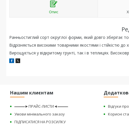
Опис
Х
Ре
Ранньостиглий сорт округлої форми, який довго зберігає то
Відрізняється високими товарними якостями і стійкістю до 
Вирощується у відкритому грунті, так і в теплицях. Високо
Нашим клиєнтам
Додатков
════►ПРАЙС-ЛИСТИ◄════
Відгуки пр
Умови мінімального заказу
Корисні ста
ПІДПИСАТИСЯ НА РОЗСИЛКУ