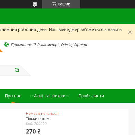
Кошик
йближчий робочий день. Наш менеджер зв’яжеться з вами в
Промринок "7-й кілометр", Одеса, Україна
Про нас
☞Акції та знижки☜
Прайс-листи
Немає в наявності
Тільки оптом
Код:
700090
270 ₴