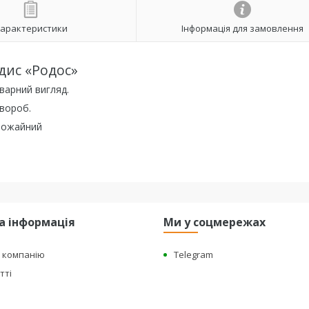
арактеристики
Інформація для замовлення
дис «Родос»
варний вигляд.
хвороб.
врожайний
а інформація
Ми у соцмережах
о компанію
Telegram
тті