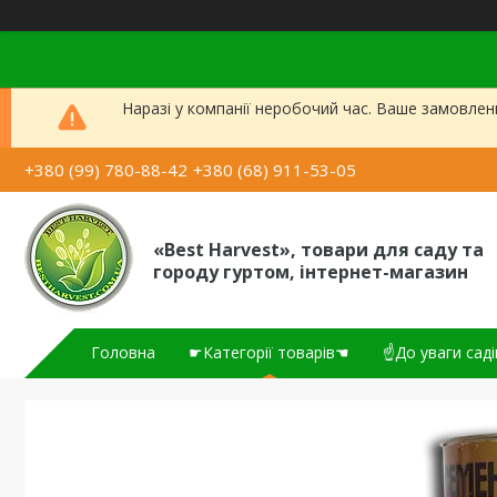
Наразі у компанії неробочий час. Ваше замовлен
+380 (99) 780-88-42
+380 (68) 911-53-05
«Best Harvest», товари для саду та
городу гуртом, інтернет-магазин
Головна
☛Категорії товарів☚
☝До уваги саді